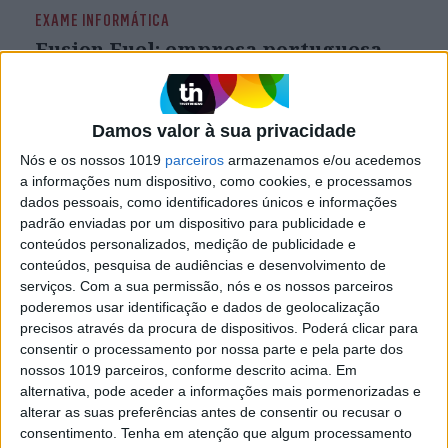
EXAME INFORMÁTICA
Fusion Fuel: empresa portuguesa
que produz hidrogénio a partir de
radiação solar
Fomos conhecer a empresa nacional, com
Damos valor à sua privacidade
clientes em Espanha e nos EUA, que se
especializou em conseguir produzir hidrogénio
Nós e os nossos 1019
parceiros
armazenamos e/ou acedemos
verde, a partir da radiação solar. O painel de
a informações num dispositivo, como cookies, e processamos
acrílico proprietário tem um papel fundamental
dados pessoais, como identificadores únicos e informações
em todo o processo de desenvolvimento e
padrão enviadas por um dispositivo para publicidade e
produção. A Fusion Fuel produz praticamente
conteúdos personalizados, medição de publicidade e
todos os componentes necessários para este
conteúdos, pesquisa de audiências e desenvolvimento de
projeto. A estimativa é de que em dois anos este
serviços.
Com a sua permissão, nós e os nossos parceiros
sistema de produção de hidrogénio já seja
poderemos usar identificação e dados de geolocalização
rentável
precisos através da procura de dispositivos. Poderá clicar para
consentir o processamento por nossa parte e pela parte dos
nossos 1019 parceiros, conforme descrito acima. Em
alternativa, pode aceder a informações mais pormenorizadas e
Se7e
alterar as suas preferências antes de consentir ou recusar o
consentimento.
Tenha em atenção que algum processamento