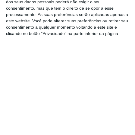
dos seus dados pessoais poderá não exigir o seu
consentimento, mas que tem o direito de se opor a esse
processamento. As suas preferências serão aplicadas apenas a
este website. Você pode alterar suas preferências ou retirar seu
consentimento a qualquer momento voltando a este site e
clicando no botão "Privacidade" na parte inferior da página.
VISÃO SETE
Verde que te quero verde: 21 peças
na cor tendência
É em tons de verde que se vestem estas 21
sugestões de acessórios e roupa - para usar em
look total ou combinadas com outras peças
Exame Informática