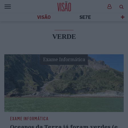
VISÃO
SE7E
VERDE
Exame Informática
EXAME INFORMÁTICA
Oceanos da Terra já foram verdes (e