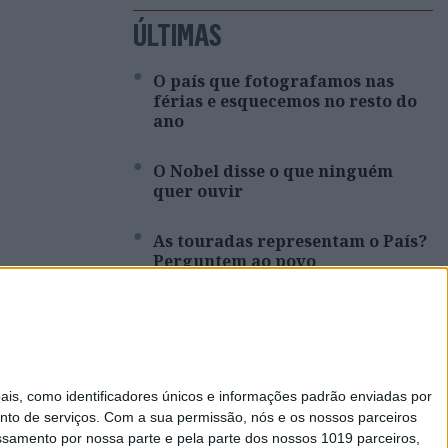
ÚLTIMAS
O país que fotografamos nas
férias e esquecemos no resto do
ano
O Nobel disse o que ninguém
quer ouvir
As touradas representam o País?
Perguntem ao povo
Cartoon: Um Simbalino à Sexta,
por José António Fundo
Entre a neutralidade carbónica e
s, como identificadores únicos e informações padrão enviadas por
a expansão energética
nto de serviços.
Com a sua permissão, nós e os nossos parceiros
essamento por nossa parte e pela parte dos nossos 1019 parceiros,