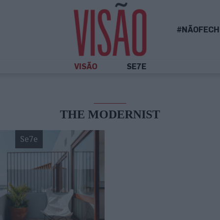
#NÃOFECH
VISÃO
SE7E
THE MODERNIST
Se7e