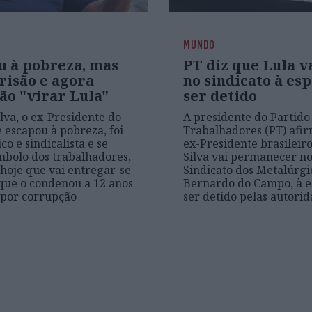
MUNDO
u à pobreza, mas
PT diz que Lula va
risão e agora
no sindicato à es
ão "virar Lula"
ser detido
ilva, o ex-Presidente do
A presidente do Partido
e escapou à pobreza, foi
Trabalhadores (PT) afi
o e sindicalista e se
ex-Presidente brasileir
mbolo dos trabalhadores,
Silva vai permanecer no
hoje que vai entregar-se
Sindicato dos Metalúrgi
, que o condenou a 12 anos
Bernardo do Campo, à e
 por corrupção
ser detido pelas autori