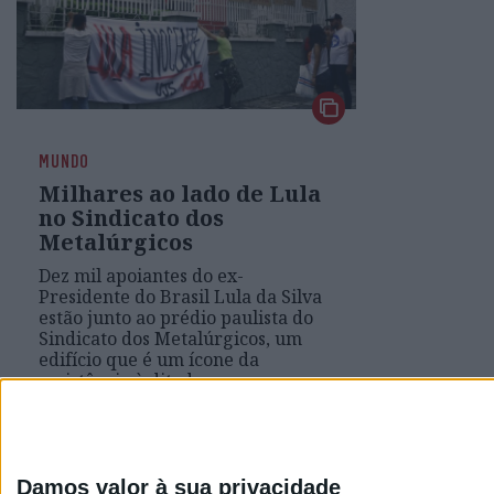
MUNDO
Milhares ao lado de Lula
no Sindicato dos
Metalúrgicos
Dez mil apoiantes do ex-
Presidente do Brasil Lula da Silva
estão junto ao prédio paulista do
Sindicato dos Metalúrgicos, um
edifício que é um ícone da
resistência à ditadura,
prometendo lutar contra o "golpe"
da justiça brasileira
Damos valor à sua privacidade