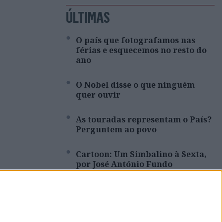
ÚLTIMAS
O país que fotografamos nas
férias e esquecemos no resto do
ano
O Nobel disse o que ninguém
quer ouvir
As touradas representam o País?
Perguntem ao povo
Cartoon: Um Simbalino à Sexta,
por José António Fundo
Entre a neutralidade carbónica e
a expansão energética