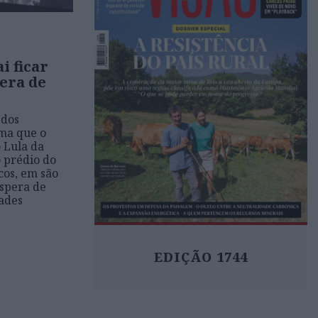
i ficar
pera de
 dos
rma que o
o Lula da
 prédio do
cos, em são
spera de
dades
EDIÇÃO 1744