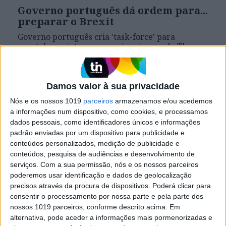
Governo português dá ordem para...
preparar o Brexit
Governo português cria 'task-force' para
acautelar os interesses nacionais quando Theresa
May invocar o Artigo 50. O que temos a perder
ou a ganhar?
Damos valor à sua privacidade
Nós e os nossos 1019
parceiros
armazenamos e/ou acedemos
a informações num dispositivo, como cookies, e processamos
dados pessoais, como identificadores únicos e informações
padrão enviadas por um dispositivo para publicidade e
conteúdos personalizados, medição de publicidade e
conteúdos, pesquisa de audiências e desenvolvimento de
serviços.
Com a sua permissão, nós e os nossos parceiros
poderemos usar identificação e dados de geolocalização
precisos através da procura de dispositivos. Poderá clicar para
consentir o processamento por nossa parte e pela parte dos
nossos 1019 parceiros, conforme descrito acima. Em
ECONOMIA
alternativa, pode aceder a informações mais pormenorizadas e