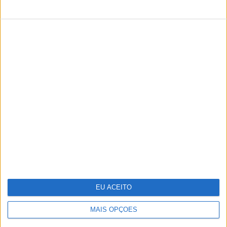
TERMOS E CONDIÇÕES DE UTILIZAÇÃO
POLÍTICA DE PRIVACIDADDE
POLÍTICA DE COOKIES
Copyright © Trust in News. Todos os direitos reservados.
EU ACEITO
MAIS OPÇÕES