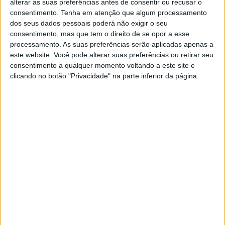
A indústria perversa dos estágios
alterar as suas preferências antes de consentir ou recusar o
consentimento.
Tenha em atenção que algum processamento
A entrada dos jovens no mercado de trabalho é
dos seus dados pessoais poderá não exigir o seu
traumática. Há empresas que se alimentam do
exército de estagiários, que ocupam postos de
consentimento, mas que tem o direito de se opor a esse
trabalho efetivos sem receber salário ou por
processamento. As suas preferências serão aplicadas apenas a
muito pouco dinheiro. Conheça os abusos, as
este website. Você pode alterar suas preferências ou retirar seu
fraudes, pressões e exploração a que estão
consentimento a qualquer momento voltando a este site e
sujeitos milhares de jovens à procura de
clicando no botão "Privacidade" na parte inferior da página.
emprego
SITES DO GRUPO TRUST IN NEWS
Visão
Visão Se7e