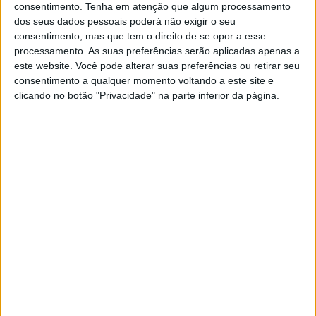
consentimento.
Tenha em atenção que algum processamento
10 técnicas (do FBI) que pode usar
dos seus dados pessoais poderá não exigir o seu
no dia-a-dia para criar empatia
consentimento, mas que tem o direito de se opor a esse
O responsável pelo programa de análise
processamento. As suas preferências serão aplicadas apenas a
comportamental de contra-espionagem do FBI
este website. Você pode alterar suas preferências ou retirar seu
publicou um livro, onde revela alguns segredos
consentimento a qualquer momento voltando a este site e
clicando no botão "Privacidade" na parte inferior da página.
SITES DO GRUPO TRUST IN NEWS
Visão
Visão Se7e