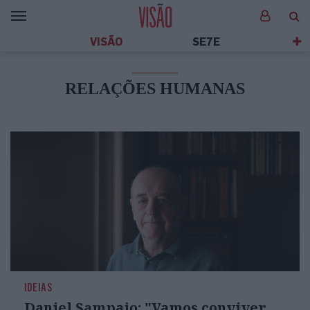
VISÃO
SE7E
RELAÇÕES HUMANAS
IDEIAS
Daniel Sampaio: "Vamos conviver