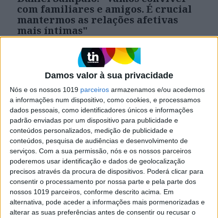
com familiares e amigos. É crucial
mantermos as relações afetivas
mais íntimas"
Em entrevista à VISÃO, o psiquiatra pede que
não se confunda o contacto com estranhos em
espaços fechados com as nossas relações mais
próximas
Damos valor à sua privacidade
Nós e os nossos 1019
parceiros
armazenamos e/ou acedemos
a informações num dispositivo, como cookies, e processamos
dados pessoais, como identificadores únicos e informações
padrão enviadas por um dispositivo para publicidade e
conteúdos personalizados, medição de publicidade e
conteúdos, pesquisa de audiências e desenvolvimento de
serviços.
Com a sua permissão, nós e os nossos parceiros
poderemos usar identificação e dados de geolocalização
precisos através da procura de dispositivos. Poderá clicar para
consentir o processamento por nossa parte e pela parte dos
nossos 1019 parceiros, conforme descrito acima. Em
alternativa, pode aceder a informações mais pormenorizadas e
alterar as suas preferências antes de consentir ou recusar o
SOCIEDADE