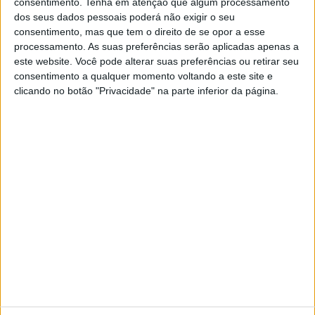
consentimento.
Tenha em atenção que algum processamento
usando a tecnologia V2G
dos seus dados pessoais poderá não exigir o seu
consentimento, mas que tem o direito de se opor a esse
O projeto V2G Açores faz parte do objetivo da
processamento. As suas preferências serão aplicadas apenas a
empresa de descarbonizar a economia e a
sociedade, reforçando a sustentabilidade
este website. Você pode alterar suas preferências ou retirar seu
consentimento a qualquer momento voltando a este site e
clicando no botão "Privacidade" na parte inferior da página.
SITES DO GRUPO TRUST IN NEWS
Visão
Visão Se7e