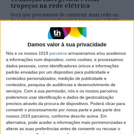
tropeços na rede elétrica
Será que precisamos de construir mais rede ou
de a tornar mais inteligente? A resposta é fácil:
ambas as respostas são corretas. Mas será isso
suficiente? Não
Damos valor à sua privacidade
Nós e os nossos 1019
parceiros
armazenamos e/ou acedemos
VOLT
a informações num dispositivo, como cookies, e processamos
dados pessoais, como identificadores únicos e informações
padrão enviadas por um dispositivo para publicidade e
conteúdos personalizados, medição de publicidade e
conteúdos, pesquisa de audiências e desenvolvimento de
serviços.
Com a sua permissão, nós e os nossos parceiros
poderemos usar identificação e dados de geolocalização
precisos através da procura de dispositivos. Poderá clicar para
consentir o processamento por nossa parte e pela parte dos
nossos 1019 parceiros, conforme descrito acima. Em
VOLT
alternativa, pode aceder a informações mais pormenorizadas e
Estudo da Galp diz ser possível
alterar as suas preferências antes de consentir ou recusar o
poupar €50/mês na eletricidade