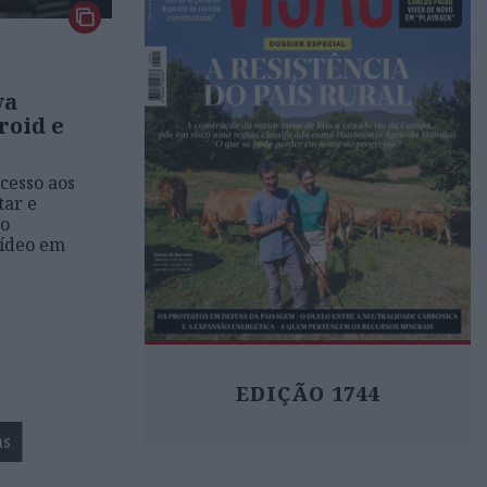
va
roid e
acesso aos
tar e
 o
vídeo em
EDIÇÃO 1744
as