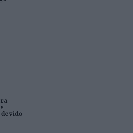
ara
es
 devido
o