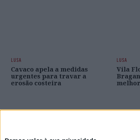
LUSA
LUSA
Cavaco apela a medidas
Vila Fl
urgentes para travar a
Bragan
erosão costeira
melhor