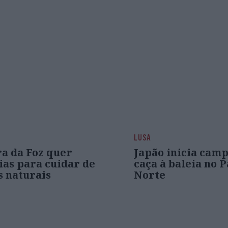
LUSA
ra da Foz quer
Japão inicia cam
ias para cuidar de
caça à baleia no P
s naturais
Norte