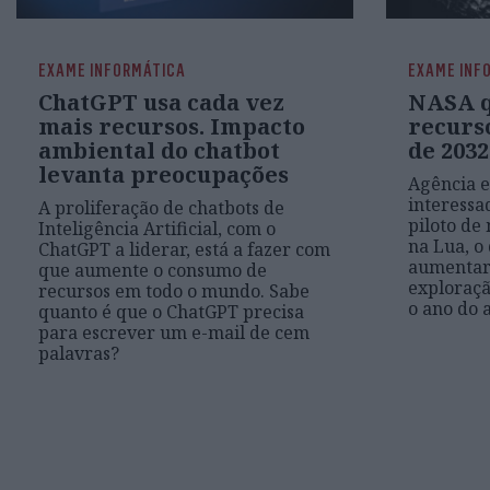
EXAME INFORMÁTICA
EXAME INF
ChatGPT usa cada vez
NASA q
mais recursos. Impacto
recurso
ambiental do chatbot
de 2032
levanta preocupações
Agência e
interessa
A proliferação de chatbots de
piloto de
Inteligência Artificial, com o
na Lua, o
ChatGPT a liderar, está a fazer com
aumentar 
que aumente o consumo de
exploraçã
recursos em todo o mundo. Sabe
o ano do 
quanto é que o ChatGPT precisa
para escrever um e-mail de cem
palavras?