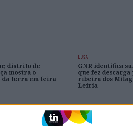
LUSA
or, distrito de
GNR identifica su
ça mostra o
que fez descarga 
 da terra em feira
ribeira dos Milag
Leiria
MAIS ARTIGOS