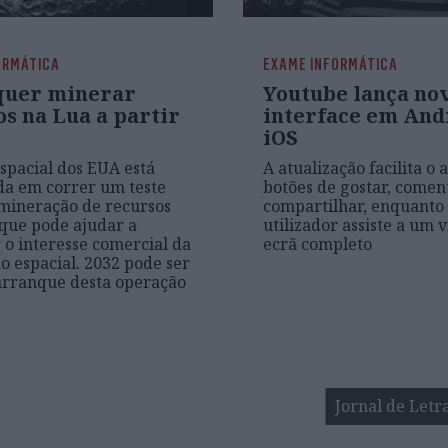
ORMÁTICA
EXAME INFORMÁTICA
uer minerar
Youtube lança no
s na Lua a partir
interface em And
iOS
spacial dos EUA está
A atualização facilita o 
da em correr um teste
botões de gostar, comen
 mineração de recursos
compartilhar, enquanto
 que pode ajudar a
utilizador assiste a um 
o interesse comercial da
ecrã completo
o espacial. 2032 pode ser
arranque desta operação
Jornal de Letr