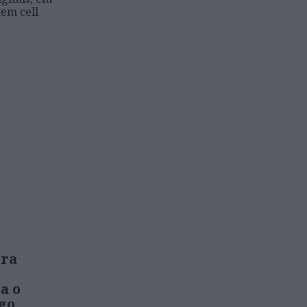
tem cell
era
a o
go