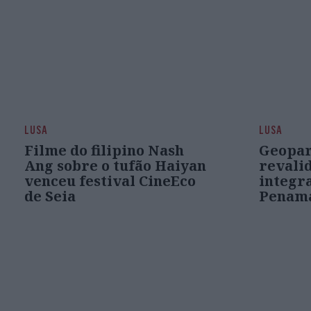
LUSA
LUSA
Filme do filipino Nash
Geopar
Ang sobre o tufão Haiyan
revali
venceu festival CineEco
integr
de Seia
Penam