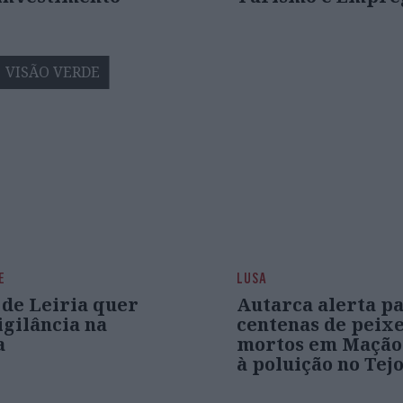
VISÃO VERDE
E
LUSA
 de Leiria quer
Autarca alerta p
igilância na
centenas de peix
a
mortos em Mação
à poluição no Tej