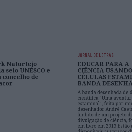
JORNAL DE LETRAS
k Naturtejo
EDUCAR PARA A
da selo UNESCO e
CIÊNCIA USAND
a concelho de
CÉLULAS ESTAMI
acor
BANDA DESENH
A banda desenhada de 
científica "Uma aventur
estaminal", feita por mi
desenhador André Caet
âmbito de um projeto d
divulgação de ciência, f
em livro em 2013.Estão
disponíveis as versões d