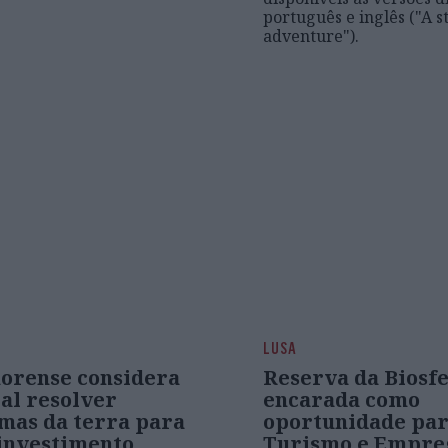
português e inglês ("A s
adventure").
LUSA
orense considera
Reserva da Biosf
al resolver
encarada como
mas da terra para
oportunidade par
 investimento
Turismo e Empre