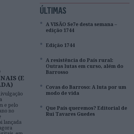
ÚLTIMAS
A VISÃO Se7e desta semana –
edição 1744
Edição 1744
A resistência do País rural:
Outras lutas em curso, além do
O
Barrosso
NAIS (E
ADA)
Covas do Barroso: A luta por um
modo de vida
divulgação
a
m e pelo
Que País queremos? Editorial de
ano no
Rui Tavares Guedes
e
oi lançada
 agora
igitais, em