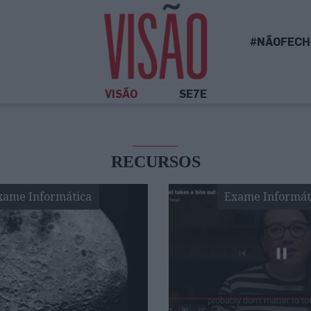
#NÃOFECH
VISÃO
SE7E
RECURSOS
xame Informática
Exame Informát