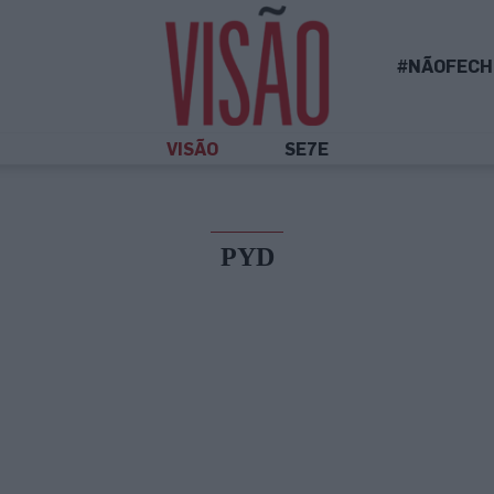
#NÃOFECH
VISÃO
SE7E
PYD