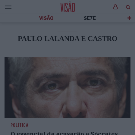
VISÃO
SE7E
PAULO LALANDA E CASTRO
POLÍTICA
O essencial da acusação a Sócrates