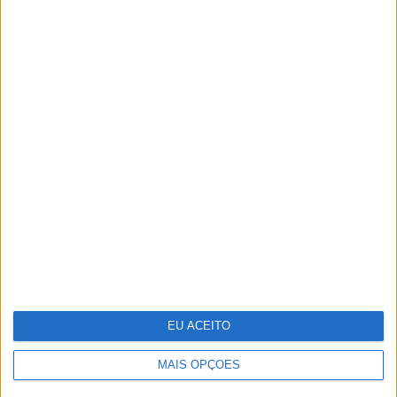
TERMOS E CONDIÇÕES DE UTILIZAÇÃO
POLÍTICA DE PRIVACIDADDE
POLÍTICA DE COOKIES
Copyright © Trust in News. Todos os direitos reservados.
EU ACEITO
MAIS OPÇÕES