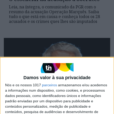
Leia, na íntegra, o comunicado da PGR com o
resumo da acusação Operação Marquês. Saiba
tudo o que está em causa e conheça todos os 28
acusados e os crimes ques lhes são imputados
Damos valor à sua privacidade
Nós e os nossos 1017
parceiros
armazenamos e/ou acedemos
a informações num dispositivo, como cookies, e processamos
POLÍTICA
dados pessoais, como identificadores únicos e informações
padrão enviadas por um dispositivo para publicidade e
José Sócrates acusado. Operação
conteúdos personalizados, medição de publicidade e
Marquês dá origem a mais 15
conteúdos, pesquisa de audiências e desenvolvimento de
processos