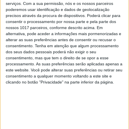
serviços.
Com a sua permissão, nós e os nossos parceiros
O ex-primeiro-ministro vai ter de responder por
poderemos usar identificação e dados de geolocalização
31 crimes, 3 deles de corrupção passiva. 28
precisos através da procura de dispositivos. Poderá clicar para
arguidos foram acusados. Lalanda e Castro,
consentir o processamento por nossa parte e pela parte dos
patrão de Sócrates na Octapharma, e CEO do
nossos 1017 parceiros, conforme descrito acima. Em
grupo Lena não vão a julgamento
alternativa, pode aceder a informações mais pormenorizadas e
alterar as suas preferências antes de consentir ou recusar o
consentimento.
Tenha em atenção que algum processamento
dos seus dados pessoais poderá não exigir o seu
consentimento, mas que tem o direito de se opor a esse
processamento. As suas preferências serão aplicadas apenas a
este website. Você pode alterar suas preferências ou retirar seu
consentimento a qualquer momento voltando a este site e
clicando no botão "Privacidade" na parte inferior da página.
POLÍTICA
Sócrates meteu cunha no ISCTE
para irmã de patrão da Octapharma