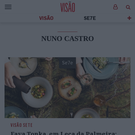
VISÃO
SE7E
NUNO CASTRO
Se7e
VISÃO SETE
Fava Tonka, em Leça da Palmeira: