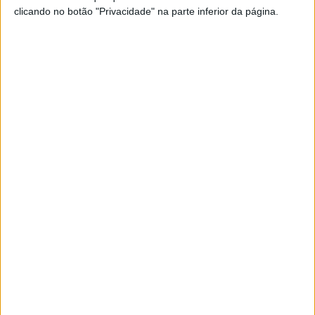
clicando no botão "Privacidade" na parte inferior da página.
VISÃO SETE
Fava Tonka vai a Lisboa por um dia
e diz “é agora ou nunca”
O restaurante de Leça da Palmeira traz a sua
cozinha vegetariana criativa a Lisboa. Neste
domingo, 12, o Fava Tonka vai ocupar o
restaurante Sála
Se7e