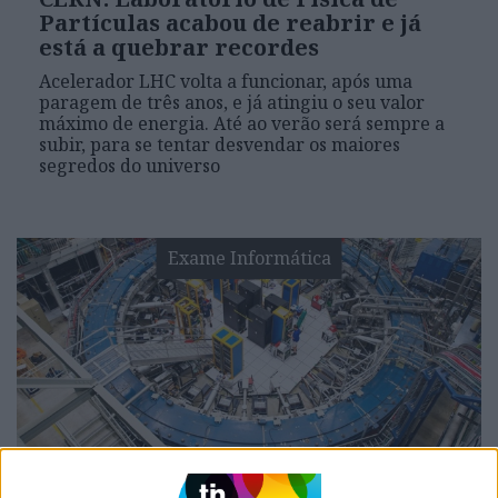
Partículas acabou de reabrir e já
está a quebrar recordes
Acelerador LHC volta a funcionar, após uma
paragem de três anos, e já atingiu o seu valor
máximo de energia. Até ao verão será sempre a
subir, para se tentar desvendar os maiores
segredos do universo
Exame Informática
EXAME INFORMÁTICA