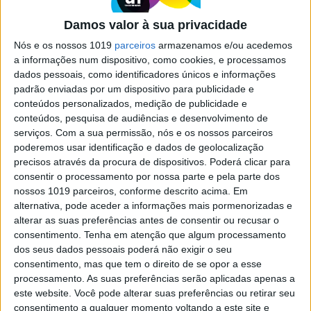
Para além do Modelo Padrão: novos
Damos valor à sua privacidade
dados levam físicos a questionar
teoria que descreve partículas
Nós e os nossos 1019
parceiros
armazenamos e/ou acedemos
elementares
a informações num dispositivo, como cookies, e processamos
dados pessoais, como identificadores únicos e informações
Em Ciência nada é definitivo. Nem a teoria que
padrão enviadas por um dispositivo para publicidade e
descreve e classifica as partículas elementares.
conteúdos personalizados, medição de publicidade e
Duas experiências, cujos resultados foram agora
conteúdos, pesquisa de audiências e desenvolvimento de
divulgados, vieram abanar o entendimento
acerca do Modelo Padrão e da antimatéria
serviços.
Com a sua permissão, nós e os nossos parceiros
poderemos usar identificação e dados de geolocalização
precisos através da procura de dispositivos. Poderá clicar para
consentir o processamento por nossa parte e pela parte dos
Se7e
nossos 1019 parceiros, conforme descrito acima. Em
alternativa, pode aceder a informações mais pormenorizadas e
alterar as suas preferências antes de consentir ou recusar o
consentimento.
Tenha em atenção que algum processamento
dos seus dados pessoais poderá não exigir o seu
consentimento, mas que tem o direito de se opor a esse
processamento. As suas preferências serão aplicadas apenas a
este website. Você pode alterar suas preferências ou retirar seu
consentimento a qualquer momento voltando a este site e