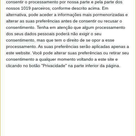
consentir o processamento por nossa parte e pela parte dos
nossos 1019 parceiros, conforme descrito acima. Em
alternativa, pode aceder a informações mais pormenorizadas e
alterar as suas preferências antes de consentir ou recusar o
consentimento.
Tenha em atenção que algum processamento
dos seus dados pessoais poderá não exigir o seu
consentimento, mas que tem o direito de se opor a esse
MUNDO
processamento. As suas preferências serão aplicadas apenas a
este website. Você pode alterar suas preferências ou retirar seu
Israel: Netanyahu critica quem
consentimento a qualquer momento voltando a este site e
questiona os métodos mas apoia
clicando no botão "Privacidade" na parte inferior da página.
direito à defesa
O primeiro-ministro israelita, Benjamin
Netanyahu, censurou hoje os parceiros por
apoiarem o direito de Israel a defender-se, mas
protestarem quando o país toma "todas as
medidas necessárias" para o fazer