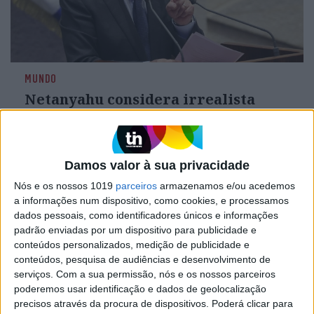
MUNDO
Netanyahu considera irrealista
proposta do Hamas e aprova
invasão de Rafah
O primeiro-ministro de Israel, Benjamin
Netanyahu, considerou hoje como "ainda
Damos valor à sua privacidade
irrealistas" as novas exigências do Hamas para
Nós e os nossos 1019
parceiros
armazenamos e/ou acedemos
um cessar-fogo e insistiu no plano ainda não
a informações num dispositivo, como cookies, e processamos
divulgado do exército para invadir Rafah, junto à
dados pessoais, como identificadores únicos e informações
fronteira com o Egito
padrão enviadas por um dispositivo para publicidade e
conteúdos personalizados, medição de publicidade e
conteúdos, pesquisa de audiências e desenvolvimento de
serviços.
Com a sua permissão, nós e os nossos parceiros
poderemos usar identificação e dados de geolocalização
precisos através da procura de dispositivos. Poderá clicar para