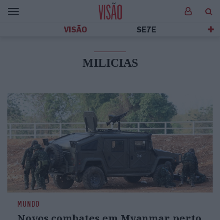
VISÃO
SE7E
MILICIAS
MUNDO
Novos combates em Myanmar perto