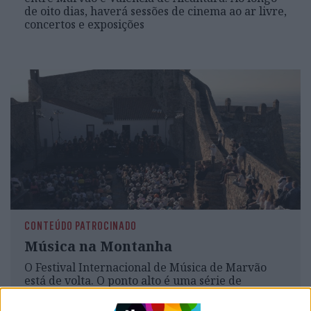
de oito dias, haverá sessões de cinema ao ar livre,
concertos e exposições
CONTEÚDO PATROCINADO
Música na Montanha
O Festival Internacional de Música de Marvão
está de volta. O ponto alto é uma série de
quartetos de cordas de Beethoven, em
celebração dos 250 anos do nascimento do