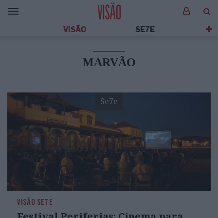
VISÃO
SE7E
MARVÃO
Se7e
VISÃO SETE
Festival Periferias: Cinema para