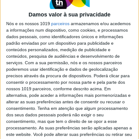
compositor. Ao todo a edição conta com 30
concertos, nove dos quais com entrada gratuita
Damos valor à sua privacidade
Uma iniciativa com o patrocínio da Santa Casa da
Misericórdia de Lisboa
Nós e os nossos 1019
parceiros
armazenamos e/ou acedemos
a informações num dispositivo, como cookies, e processamos
dados pessoais, como identificadores únicos e informações
padrão enviadas por um dispositivo para publicidade e
Se7e
conteúdos personalizados, medição de publicidade e
conteúdos, pesquisa de audiências e desenvolvimento de
serviços.
Com a sua permissão, nós e os nossos parceiros
poderemos usar identificação e dados de geolocalização
precisos através da procura de dispositivos. Poderá clicar para
consentir o processamento por nossa parte e pela parte dos
nossos 1019 parceiros, conforme descrito acima. Em
alternativa, pode aceder a informações mais pormenorizadas e
alterar as suas preferências antes de consentir ou recusar o
consentimento.
Tenha em atenção que algum processamento
VISÃO SETE
dos seus dados pessoais poderá não exigir o seu
Marvão das alturas: Passeio pela
consentimento, mas que tem o direito de se opor a esse
vila medieval alentejana, no alto da
processamento. As suas preferências serão aplicadas apenas a
serra de São Mamede
este website. Você pode alterar suas preferências ou retirar seu