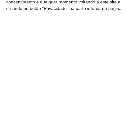
consentimento a qualquer momento voltando a este site e
Nesta vila alentejana, a mais de 800 metros de
clicando no botão "Privacidade" na parte inferior da página.
altitude, há vistas e paisagens naturais
surpreendentes, património cultural e iguarias
doces. Um passeio sobre carris e a visita às ruínas
romanas completam o roteiro por Marvão
Se7e
VISÃO SETE
Noites longas: 14 ciclos de cinema ao
ar livre para redescobrir a magia