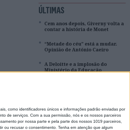
ÚLTIMAS
Cem anos depois, Giverny volta a
contar a história de Monet
“Metade do céu” está a mudar.
Opinião de António Caeiro
A Deloitte e a implosão do
Ministério da Educação
Viagem a Portugal. Crónica de
Luís Leite
Spoofing: Quando o número do
s, como identificadores únicos e informações padrão enviadas por
banco mente
nto de serviços.
Com a sua permissão, nós e os nossos parceiros
essamento por nossa parte e pela parte dos nossos 1019 parceiros,
ir ou recusar o consentimento.
Tenha em atenção que algum