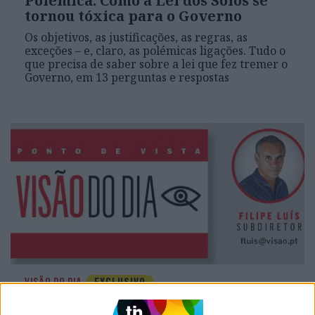
Polémica. Como a Lei dos Solos se
tornou tóxica para o Governo
Os objetivos, as justificações, as regras, as
exceções – e, claro, as polémicas ligações. Tudo o
que precisa de saber sobre a lei que fez tremer o
Governo, em 13 perguntas e respostas
VISÃO DO DIA
EXCLUSIVO
VISÃO DO DIA. Luís Montenegro: