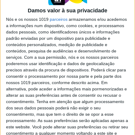
Quando o silêncio não é de ouro
Damos valor à sua privacidade
Nós e os nossos 1019
parceiros
armazenamos e/ou acedemos
a informações num dispositivo, como cookies, e processamos
dados pessoais, como identificadores únicos e informações
padrão enviadas por um dispositivo para publicidade e
conteúdos personalizados, medição de publicidade e
conteúdos, pesquisa de audiências e desenvolvimento de
serviços.
Com a sua permissão, nós e os nossos parceiros
poderemos usar identificação e dados de geolocalização
precisos através da procura de dispositivos. Poderá clicar para
consentir o processamento por nossa parte e pela parte dos
nossos 1019 parceiros, conforme descrito acima. Em
alternativa, pode aceder a informações mais pormenorizadas e
POLÍTICA
alterar as suas preferências antes de consentir ou recusar o
Conflito de interesses: Cinco
consentimento.
Tenha em atenção que algum processamento
perguntas a precisar da resposta de
dos seus dados pessoais poderá não exigir o seu
Montenegro
consentimento, mas que tem o direito de se opor a esse
A Spinumviva Lda é a sociedade que Luís
processamento. As suas preferências serão aplicadas apenas a
Montenegro fundou com a mulher e os filhos em
este website. Você pode alterar suas preferências ou retirar seu
janeiro de 2021 e da qual deixou de ser sócio a 30
consentimento a qualquer momento voltando a este site e