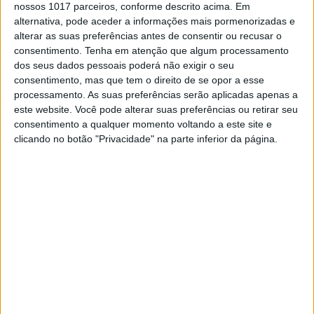
O evento AI Day da Tesla fica marcado pela
nossos 1017 parceiros, conforme descrito acima. Em
revelação do robô humanoide Optimus. Elon
alternativa, pode aceder a informações mais pormenorizadas e
Musk antevê que o negócio dos robôs valerá mais
alterar as suas preferências antes de consentir ou recusar o
do que a indústria automóvel
consentimento.
Tenha em atenção que algum processamento
dos seus dados pessoais poderá não exigir o seu
consentimento, mas que tem o direito de se opor a esse
processamento. As suas preferências serão aplicadas apenas a
Exame Informática
este website. Você pode alterar suas preferências ou retirar seu
consentimento a qualquer momento voltando a este site e
clicando no botão "Privacidade" na parte inferior da página.
EXAME INFORMÁTICA
Robôs mais importantes que os
carros para a Tesla, diz Elon Musk
Na apresentação de resultados financeiros, Elon