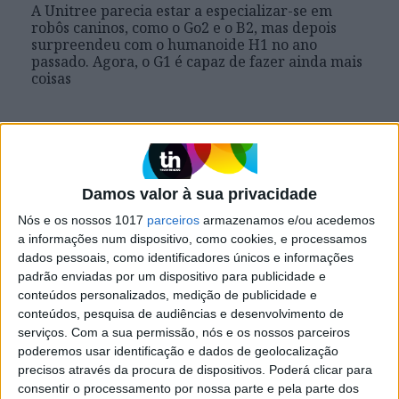
A Unitree parecia estar a especializar-se em
robôs caninos, como o Go2 e o B2, mas depois
surpreendeu com o humanoide H1 no ano
passado. Agora, o G1 é capaz de fazer ainda mais
coisas
Exame Informática
Damos valor à sua privacidade
Nós e os nossos 1017
parceiros
armazenamos e/ou acedemos
a informações num dispositivo, como cookies, e processamos
dados pessoais, como identificadores únicos e informações
padrão enviadas por um dispositivo para publicidade e
conteúdos personalizados, medição de publicidade e
conteúdos, pesquisa de audiências e desenvolvimento de
serviços.
Com a sua permissão, nós e os nossos parceiros
EXAME INFORMÁTICA
poderemos usar identificação e dados de geolocalização
Elon Musk apresenta robô
precisos através da procura de dispositivos. Poderá clicar para
humanoide Optimus
consentir o processamento por nossa parte e pela parte dos