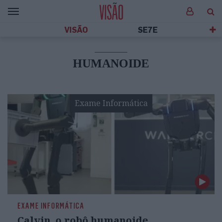
VISÃO
SE7E
HUMANOIDE
Exame Informática
EXAME INFORMÁTICA
Calvin, o robô humanoide