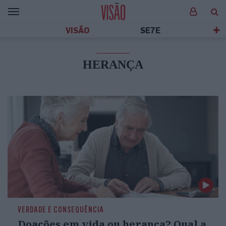
VISÃO
SE7E
HERANÇA
VERDADE E CONSEQUÊNCIA
Doações em vida ou herança? Qual a