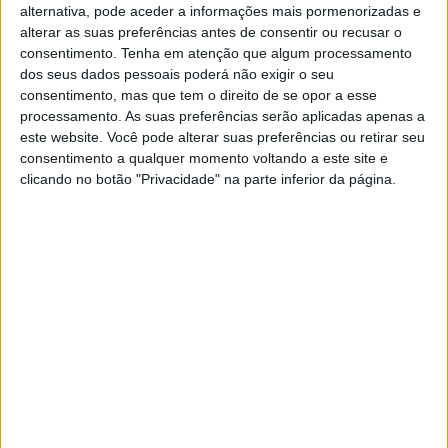
alternativa, pode aceder a informações mais pormenorizadas e
alterar as suas preferências antes de consentir ou recusar o
consentimento.
Tenha em atenção que algum processamento
dos seus dados pessoais poderá não exigir o seu
consentimento, mas que tem o direito de se opor a esse
processamento. As suas preferências serão aplicadas apenas a
este website. Você pode alterar suas preferências ou retirar seu
consentimento a qualquer momento voltando a este site e
clicando no botão "Privacidade" na parte inferior da página.
CULTURA
Caça à herança: mais de 900 pessoas
reclamam ser irmãos ou filhos de
Prince
O responsável por encontrar mais herdeiros do
cantor de Purple Rain diz à VISÃO que "vai ser
um processo extremamente longo e pode não
envolver apenas os Estados Unidos, mas também
vários países estrangeiros onde Prince atuou"