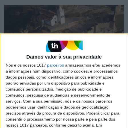
Damos valor à sua privacidade
Nós e os nossos 1017
parceiros
armazenamos e/ou acedemos
INICIATIVAS
a informações num dispositivo, como cookies, e processamos
Turismo de Portugal desafia
dados pessoais, como identificadores únicos e informações
portugueses fazer um "Plano pelo
padrão enviadas por um dispositivo para publicidade e
Centro”
conteúdos personalizados, medição de publicidade e
conteúdos, pesquisa de audiências e desenvolvimento de
Quatro realizadores portugueses em campanha a
serviços.
Com a sua permissão, nós e os nossos parceiros
favor da região Centro de Portugal
poderemos usar identificação e dados de geolocalização
precisos através da procura de dispositivos. Poderá clicar para
consentir o processamento por nossa parte e pela parte dos
nossos 1017 parceiros, conforme descrito acima. Em