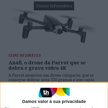
Exame Informática
EXAME INFORMÁTICA
Anafi, o drone da Parrot que se
dobra e grava vídeo 4K
A Parrot anunciou um drone compacto, que se
consegue dobrar, pesa 320 gramas e que capta
vídeo 4K HDR a 30 frames por segundo.
Damos valor à sua privacidade
Exame Informática