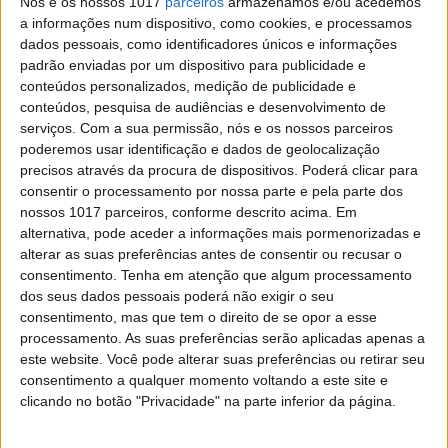
Nós e os nossos 1017
parceiros
armazenamos e/ou acedemos
a informações num dispositivo, como cookies, e processamos
dados pessoais, como identificadores únicos e informações
padrão enviadas por um dispositivo para publicidade e
conteúdos personalizados, medição de publicidade e
conteúdos, pesquisa de audiências e desenvolvimento de
serviços.
Com a sua permissão, nós e os nossos parceiros
poderemos usar identificação e dados de geolocalização
precisos através da procura de dispositivos. Poderá clicar para
EXAME INFORMÁTICA
consentir o processamento por nossa parte e pela parte dos
nossos 1017 parceiros, conforme descrito acima. Em
HDMI 2.1: o que é e para que serve
alternativa, pode aceder a informações mais pormenorizadas e
O novo standard HDMI irá suportar resoluções
alterar as suas preferências antes de consentir ou recusar o
de vídeo até 10K e uma largura de banda que
consentimento.
Tenha em atenção que algum processamento
pode chegar aos 48 Gbps
dos seus dados pessoais poderá não exigir o seu
consentimento, mas que tem o direito de se opor a esse
processamento. As suas preferências serão aplicadas apenas a
este website. Você pode alterar suas preferências ou retirar seu
Exame Informática
consentimento a qualquer momento voltando a este site e
clicando no botão "Privacidade" na parte inferior da página.