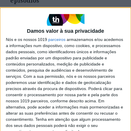
episódios
Os Rolling Stones assinalam o 60.º aniversário da
banda com uma série documental, divida em
quatro partes e exibida no canal EPIX, que se
foca nos membros mais icónicos do grupo
Damos valor à sua privacidade
britânico
Nós e os nossos 1019
parceiros
armazenamos e/ou acedemos
a informações num dispositivo, como cookies, e processamos
dados pessoais, como identificadores únicos e informações
padrão enviadas por um dispositivo para publicidade e
conteúdos personalizados, medição de publicidade e
conteúdos, pesquisa de audiências e desenvolvimento de
serviços.
Com a sua permissão, nós e os nossos parceiros
poderemos usar identificação e dados de geolocalização
precisos através da procura de dispositivos. Poderá clicar para
consentir o processamento por nossa parte e pela parte dos
nossos 1019 parceiros, conforme descrito acima. Em
alternativa, pode aceder a informações mais pormenorizadas e
alterar as suas preferências antes de consentir ou recusar o
MUNDO
consentimento.
Tenha em atenção que algum processamento
Morreu Andrew Fletcher, teclista e
dos seus dados pessoais poderá não exigir o seu