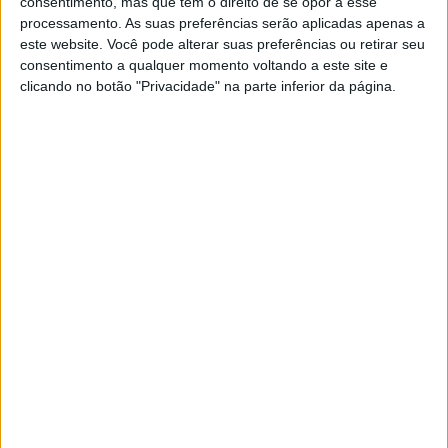
fundador da banda britânica
consentimento, mas que tem o direito de se opor a esse
Depeche Mode
processamento. As suas preferências serão aplicadas apenas a
este website. Você pode alterar suas preferências ou retirar seu
O teclista e fundador da banda britânica de rock
consentimento a qualquer momento voltando a este site e
alternativo Depeche Mode, Andrew Fletcher,
clicando no botão "Privacidade" na parte inferior da página.
morreu aos 60 anos, revelou hoje o grupo em
comunicado
MUNDO
Membro do grupo ativista russo