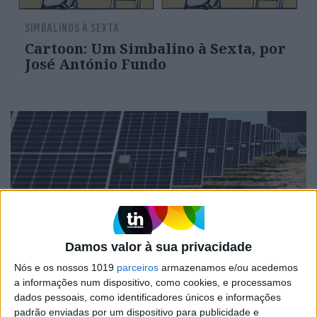
SIMBALINOS À SEXTA
Cartoon: Um Simbalino à Sexta, por
José António Fundo
Damos valor à sua privacidade
Nós e os nossos 1019
parceiros
armazenamos e/ou acedemos
OPINIÃO
a informações num dispositivo, como cookies, e processamos
Entre a neutralidade carbónica e a
dados pessoais, como identificadores únicos e informações
expansão energética
padrão enviadas por um dispositivo para publicidade e