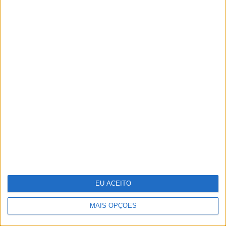
Da Varanda ao Jardim: Viva o
Exterior com a Nova Coleção JYSK
EU ACEITO
MAIS OPÇÕES