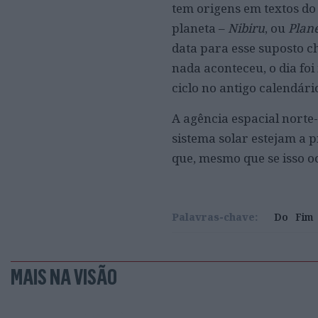
tem origens em textos do 
planeta –
Nibiru
, ou
Plan
data para esse suposto c
nada aconteceu, o dia fo
ciclo no antigo calendári
A agência espacial norte
sistema solar estejam a 
que, mesmo que se isso oc
Palavras-chave:
Do
Fim
MAIS NA VISÃO