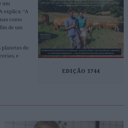
de um
A explica: “A
, mas como
 fim de um
 planetas do
orias, e
EDIÇÃO 1744