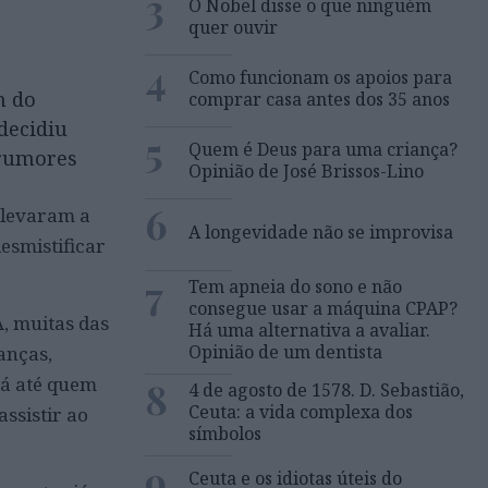
3
O Nobel disse o que ninguém
quer ouvir
4
Como funcionam os apoios para
m do
comprar casa antes dos 35 anos
decidiu
5
Quem é Deus para uma criança?
 rumores
Opinião de José Brissos-Lino
6
 levaram a
A longevidade não se improvisa
esmistificar
7
Tem apneia do sono e não
consegue usar a máquina CPAP?
, muitas das
Há uma alternativa a avaliar.
Opinião de um dentista
anças,
há até quem
8
4 de agosto de 1578. D. Sebastião,
Ceuta: a vida complexa dos
ssistir ao
símbolos
9
Ceuta e os idiotas úteis do