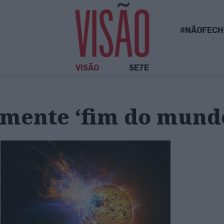
#NÃOFECH
VISÃO
SE7E
mente ‘fim do mund