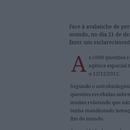
Face à avalanche de pe
mundo, no dia 21 de de
fazer um esclareciment
A
s 5000 questões r
agênca espacial 
o 12/12/2012.
Segundo o astrobiologist
questões recebidas sobre 
muitas relatando que nã
tenha manifestado intençã
fim do mundo.