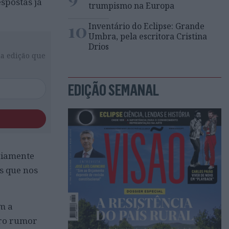
spostas já
trumpismo na Europa
10
Inventário do Eclipse: Grande
Umbra, pela escritora Cristina
Drios
da edição que
EDIÇÃO SEMANAL
riamente
s que nos
m a
tro rumor