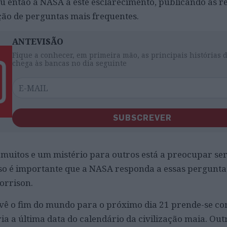
ou então a NASA a este esclarecimento, publicando as re
ão de perguntas mais frequentes.
ANTEVISÃO
Fique a conhecer, em primeira mão, as principais histórias 
chega às bancas no dia seguinte
SUBSCREVER
muitos e um mistério para outros está a preocupar se
so é importante que a NASA responda a essas pergunta
Morrison.
ê o fim do mundo para o próximo dia 21 prende-se co
ria a última data do calendário da civilização maia. Ou