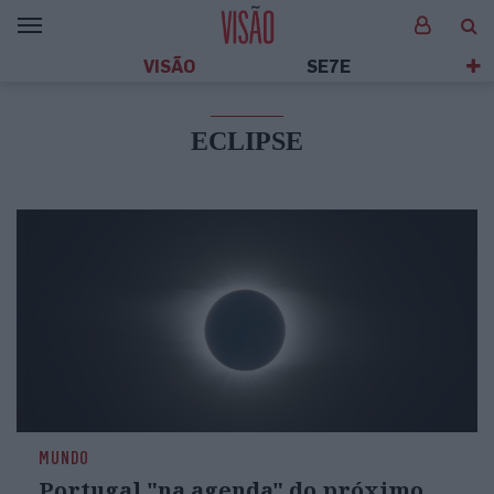
VISÃO
SE7E
ECLIPSE
MUNDO
Portugal "na agenda" do próximo