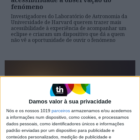
fenómeno
Investigadores do Laboratório de Astronomia da
Universidade de Harvard querem trazer mais
acessibilidade à experiência de acompanhar um
eclipse e criaram um dispositivo que dá a quem
não vê a oportunidade de ouvir o fenómeno
Damos valor à sua privacidade
Nós e os nossos 1019
parceiros
armazenamos e/ou acedemos
a informações num dispositivo, como cookies, e processamos
dados pessoais, como identificadores únicos e informações
MUNDO
padrão enviadas por um dispositivo para publicidade e
conteúdos personalizados, medição de publicidade e
Os portugueses não conseguiram