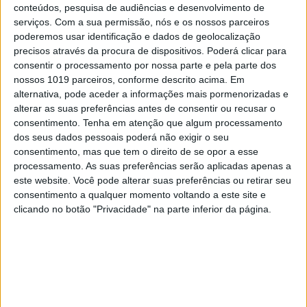
conteúdos, pesquisa de audiências e desenvolvimento de
ver o último eclipse solar do ano.
serviços.
Com a sua permissão, nós e os nossos parceiros
Mas há imagens e vídeos aqui
poderemos usar identificação e dados de geolocalização
O fenómeno começou às 10 horas de Lisboa, na
precisos através da procura de dispositivos. Poderá clicar para
Islândia, e terminou cerca de duas horas depois
consentir o processamento por nossa parte e pela parte dos
no Reino Unido
nossos 1019 parceiros, conforme descrito acima. Em
alternativa, pode aceder a informações mais pormenorizadas e
alterar as suas preferências antes de consentir ou recusar o
consentimento.
Tenha em atenção que algum processamento
dos seus dados pessoais poderá não exigir o seu
consentimento, mas que tem o direito de se opor a esse
processamento. As suas preferências serão aplicadas apenas a
este website. Você pode alterar suas preferências ou retirar seu
consentimento a qualquer momento voltando a este site e
clicando no botão "Privacidade" na parte inferior da página.
FOTOGRAFIA
O que é uma "Lua de Sangue" e as