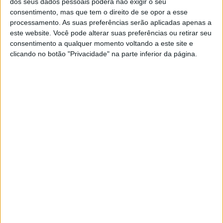
dos seus dados pessoais poderá não exigir o seu
consentimento, mas que tem o direito de se opor a esse
processamento. As suas preferências serão aplicadas apenas a
este website. Você pode alterar suas preferências ou retirar seu
EXAME INFORMÁTICA
EXCLUSIVO
consentimento a qualquer momento voltando a este site e
Os segredos por trás de uma boa
clicando no botão "Privacidade" na parte inferior da página.
aplicação
Nos últimos dois anos, as aplicações feitas pela
Significa, uma empresa do Porto, conquistaram
três prestigiados prémios de design
internacionais. Quem diz que o aspeto não
importa?
Exame Informática