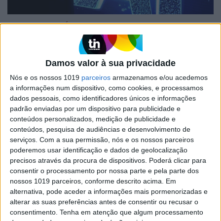
EXAME INFORMÁTICA
Declaração de Bletchley: 28 países
assinam declaração que alerta para
risco “catastrófico” da IA
Damos valor à sua privacidade
União Europeia, EUA, China, Reino Unido e
Nós e os nossos 1019
parceiros
armazenamos e/ou acedemos
Austrália assinam uma declaração que
a informações num dispositivo, como cookies, e processamos
reconhece o risco catastrófico que a IA pode
dados pessoais, como identificadores únicos e informações
representar para a Humanidade e concordam
padrão enviadas por um dispositivo para publicidade e
em trabalhar na regulação deste setor
conteúdos personalizados, medição de publicidade e
conteúdos, pesquisa de audiências e desenvolvimento de
serviços.
Com a sua permissão, nós e os nossos parceiros
poderemos usar identificação e dados de geolocalização
Exame Informática
precisos através da procura de dispositivos. Poderá clicar para
consentir o processamento por nossa parte e pela parte dos
nossos 1019 parceiros, conforme descrito acima. Em
alternativa, pode aceder a informações mais pormenorizadas e
alterar as suas preferências antes de consentir ou recusar o
consentimento.
Tenha em atenção que algum processamento