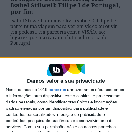
Isabel Stilwell: Filipe I de Portugal,
por fim
Isabel Stilwell tem novo livro sobre D. Filipe I e
parte numa viagem para ver em vídeo ou ouvir
em podcast, em parceria com a VISÃO, aos
lugares que marcaram a luta pela coroa de
Portugal
Damos valor à sua privacidade
Nós e os nossos 1019
parceiros
armazenamos e/ou acedemos
a informações num dispositivo, como cookies, e processamos
dados pessoais, como identificadores únicos e informações
padrão enviadas por um dispositivo para publicidade e
conteúdos personalizados, medição de publicidade e
conteúdos, pesquisa de audiências e desenvolvimento de
serviços.
Com a sua permissão, nós e os nossos parceiros
OS LUGARES DESTA HISTÓRIA