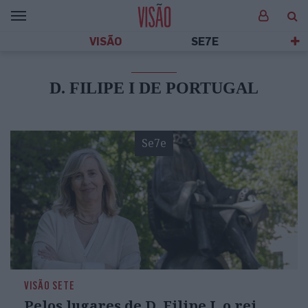
VISÃO
SE7E
D. FILIPE I DE PORTUGAL
Se7e
VISÃO SETE
Pelos lugares de D. Filipe I, o rei