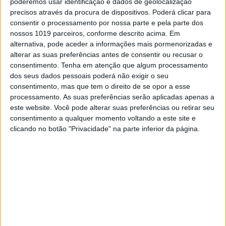
poderemos usar identificação e dados de geolocalização
Os lugares desta História, com
precisos através da procura de dispositivos. Poderá clicar para
Isabel Stilwell: Elvas, capital do
consentir o processamento por nossa parte e pela parte dos
Império onde o sol nunca se põe
nossos 1019 parceiros, conforme descrito acima. Em
alternativa, pode aceder a informações mais pormenorizadas e
Isabel Stilwell tem novo livro sobre D. Filipe I e
parte numa viagem para ver em vídeo ou ouvir
alterar as suas preferências antes de consentir ou recusar o
em podcast, em parceria com a VISÃO, aos
consentimento.
Tenha em atenção que algum processamento
lugares que marcaram a luta pela coroa de
dos seus dados pessoais poderá não exigir o seu
Portugal
consentimento, mas que tem o direito de se opor a esse
processamento. As suas preferências serão aplicadas apenas a
este website. Você pode alterar suas preferências ou retirar seu
consentimento a qualquer momento voltando a este site e
clicando no botão "Privacidade" na parte inferior da página.