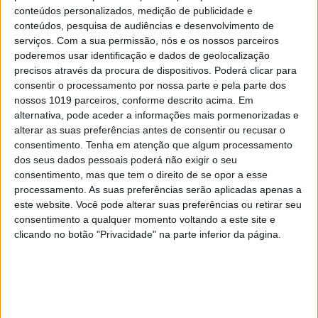
conteúdos personalizados, medição de publicidade e
O Parque Nacional da Gorongosa, uma área
conteúdos, pesquisa de audiências e desenvolvimento de
protegida de 4.067 quilómetros, em
serviços.
Com a sua permissão, nós e os nossos parceiros
Moçambique, lançou vídeos idílicos sobre a sua
poderemos usar identificação e dados de geolocalização
fauna e flora. Crocodilos, elefantes, leões,
precisos através da procura de dispositivos. Poderá clicar para
hipopótamos, aves e insetos exóticos, paisagens
consentir o processamento por nossa parte e pela parte dos
inesquecíveis... Uma forma de promover a
recuperação deste santuário da vida natural
nossos 1019 parceiros, conforme descrito acima. Em
alternativa, pode aceder a informações mais pormenorizadas e
alterar as suas preferências antes de consentir ou recusar o
consentimento.
Tenha em atenção que algum processamento
dos seus dados pessoais poderá não exigir o seu
consentimento, mas que tem o direito de se opor a esse
processamento. As suas preferências serão aplicadas apenas a
este website. Você pode alterar suas preferências ou retirar seu
consentimento a qualquer momento voltando a este site e
clicando no botão "Privacidade" na parte inferior da página.
VIAGENS