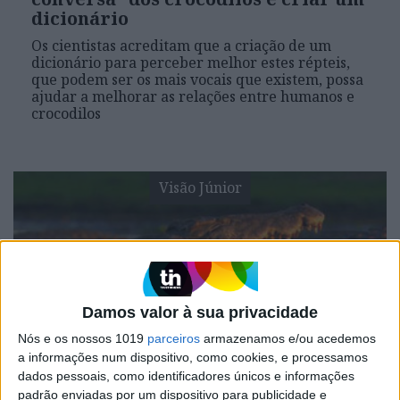
dicionário
Os cientistas acreditam que a criação de um
dicionário para perceber melhor estes répteis,
que podem ser os mais vocais que existem, possa
ajudar a melhorar as relações entre humanos e
crocodilos
Visão Júnior
Damos valor à sua privacidade
Nós e os nossos 1019
parceiros
armazenamos e/ou acedemos
a informações num dispositivo, como cookies, e processamos
VISÃO JÚNIOR
dados pessoais, como identificadores únicos e informações
Os vídeos de sonho da Gorongosa
padrão enviadas por um dispositivo para publicidade e