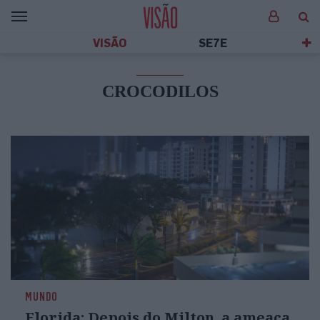
VISÃO
SE7E
CROCODILOS
MUNDO
Florida: Depois do Milton, a ameaça