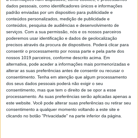
comandos de voz e portas automatizadas
dados pessoais, como identificadores únicos e informações
padrão enviadas por um dispositivo para publicidade e
conteúdos personalizados, medição de publicidade e
conteúdos, pesquisa de audiências e desenvolvimento de
Exame Informática
serviços.
Com a sua permissão, nós e os nossos parceiros
poderemos usar identificação e dados de geolocalização
precisos através da procura de dispositivos. Poderá clicar para
consentir o processamento por nossa parte e pela parte dos
nossos 1019 parceiros, conforme descrito acima. Em
alternativa, pode aceder a informações mais pormenorizadas e
alterar as suas preferências antes de consentir ou recusar o
consentimento.
Tenha em atenção que algum processamento
dos seus dados pessoais poderá não exigir o seu
EXAME INFORMÁTICA
consentimento, mas que tem o direito de se opor a esse
processamento. As suas preferências serão aplicadas apenas a
Exame Informática TV 769: Sony
este website. Você pode alterar suas preferências ou retirar seu
XM5 e estivemos ao volante do DS 9
consentimento a qualquer momento voltando a este site e
E-Tense
clicando no botão "Privacidade" na parte inferior da página.
Neste programa, teste aos auscultadores Sony
WH-1000XM5, reportagem sobre tecnologia
portuguesa que está a tornar o mobiliário