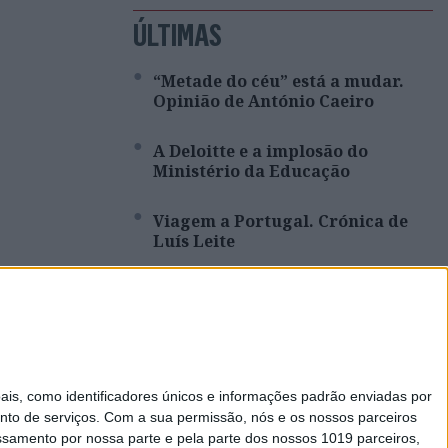
ÚLTIMAS
“Metade do céu” está a mudar.
Opinião de António Caeiro
A Deloitte e a implosão do
Ministério da Educação
Viagem a Portugal. Crónica de
Luís Leite
Spoofing: Quando o número do
banco mente
Abdominais “tradicionais” ou
prancha? A explicação de um
s, como identificadores únicos e informações padrão enviadas por
professor de Educação Física
nto de serviços.
Com a sua permissão, nós e os nossos parceiros
essamento por nossa parte e pela parte dos nossos 1019 parceiros,