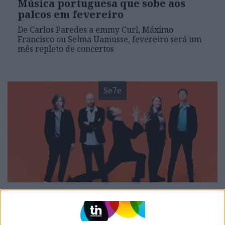
Música portuguesa que sobe aos
palcos em fevereiro
De Carlos Paredes a emmy Curl, Máximo
Francisco ou Selma Uamusse, fevereiro será um
mês repleto de concertos
Se7e
VISÃO SETE
17 concertos (e festivais) para pôr
na agenda em 2025