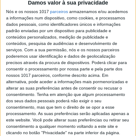
Damos valor à sua privacidade
As agendas culturais já estão preenchidas para
os próximos meses. Seleção de concertos que vão
Nós e os nossos 1017
parceiros
armazenamos e/ou acedemos
marcar este ano
a informações num dispositivo, como cookies, e processamos
dados pessoais, como identificadores únicos e informações
padrão enviadas por um dispositivo para publicidade e
conteúdos personalizados, medição de publicidade e
Se7e
conteúdos, pesquisa de audiências e desenvolvimento de
serviços.
Com a sua permissão, nós e os nossos parceiros
poderemos usar identificação e dados de geolocalização
precisos através da procura de dispositivos. Poderá clicar para
consentir o processamento por nossa parte e pela parte dos
nossos 1017 parceiros, conforme descrito acima. Em
alternativa, pode aceder a informações mais pormenorizadas e
alterar as suas preferências antes de consentir ou recusar o
consentimento.
Tenha em atenção que algum processamento
dos seus dados pessoais poderá não exigir o seu
VISÃO SETE
consentimento, mas que tem o direito de se opor a esse
Tiago Bettencourt sozinho em palco:
processamento. As suas preferências serão aplicadas apenas a
Três noites de discos pedidos
este website. Você pode alterar suas preferências ou retirar seu
consentimento a qualquer momento voltando a este site e
O músico volta a presentear os fãs com um
clicando no botão "Privacidade" na parte inferior da página.