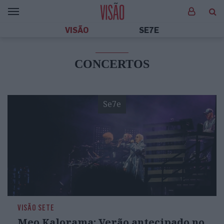
VISÃO
SE7E
CONCERTOS
Se7e
VISÃO SETE
Meo Kalorama: Verão antecipado no