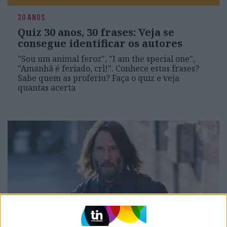
30 ANOS
Quiz 30 anos, 30 frases: Veja se
consegue identificar os autores
"Sou um animal feroz", "I am the special one",
"Amanhã é feriado, crl!". Conhece estas frases?
Sabe quem as proferiu? Faça o quiz e veja
quantas acerta