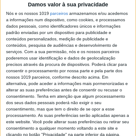
SOCIEDADE
Damos valor à sua privacidade
Compostos naturais ganham nome
Nós e os nossos 1019
parceiros
armazenamos e/ou acedemos
de Keanu Reeves. Porquê?
a informações num dispositivo, como cookies, e processamos
dados pessoais, como identificadores únicos e informações
Cientistas alemães identificaram e testaram três
padrão enviadas por um dispositivo para publicidade e
compostos naturais capazes de destruir fungos
conteúdos personalizados, medição de publicidade e
que atacam plantas e humanos
conteúdos, pesquisa de audiências e desenvolvimento de
serviços.
Com a sua permissão, nós e os nossos parceiros
poderemos usar identificação e dados de geolocalização
precisos através da procura de dispositivos. Poderá clicar para
consentir o processamento por nossa parte e pela parte dos
nossos 1019 parceiros, conforme descrito acima. Em
alternativa, pode aceder a informações mais pormenorizadas e
alterar as suas preferências antes de consentir ou recusar o
consentimento.
Tenha em atenção que algum processamento
dos seus dados pessoais poderá não exigir o seu
consentimento, mas que tem o direito de se opor a esse
processamento. As suas preferências serão aplicadas apenas a
este website. Você pode alterar suas preferências ou retirar seu
consentimento a qualquer momento voltando a este site e
MUNDO
clicando no botão "Privacidade" na parte inferior da página.