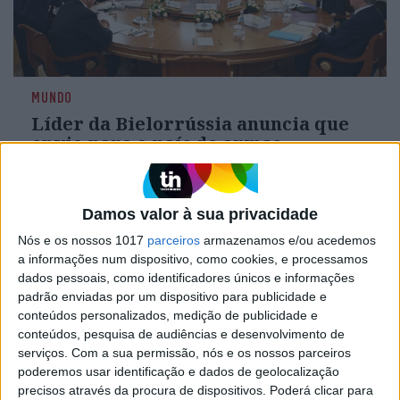
MUNDO
Líder da Bielorrússia anuncia que
envio para o país de armas
nucleares táticas russas foi
concluído
O Presidente da Bielorrússia disse hoje que a
Damos valor à sua privacidade
Rússia completou o envio de armas nucleares
Nós e os nossos 1017
parceiros
armazenamos e/ou acedemos
táticas para o seu país, uma iniciativa que está a
suscitar apreensão na Polónia e na região
a informações num dispositivo, como cookies, e processamos
dados pessoais, como identificadores únicos e informações
padrão enviadas por um dispositivo para publicidade e
conteúdos personalizados, medição de publicidade e
conteúdos, pesquisa de audiências e desenvolvimento de
serviços.
Com a sua permissão, nós e os nossos parceiros
poderemos usar identificação e dados de geolocalização
precisos através da procura de dispositivos. Poderá clicar para