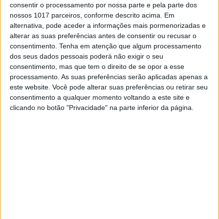
consentir o processamento por nossa parte e pela parte dos
nossos 1017 parceiros, conforme descrito acima. Em
alternativa, pode aceder a informações mais pormenorizadas e
alterar as suas preferências antes de consentir ou recusar o
consentimento.
Tenha em atenção que algum processamento
dos seus dados pessoais poderá não exigir o seu
MUNDO
consentimento, mas que tem o direito de se opor a esse
processamento. As suas preferências serão aplicadas apenas a
Irão acusado de testar mísseis
este website. Você pode alterar suas preferências ou retirar seu
ilegais, dar drones à Rússia e
consentimento a qualquer momento voltando a este site e
enriquecer urânio
clicando no botão "Privacidade" na parte inferior da página.
O Reino Unido, a França e a Alemanha acusaram
na segunda-feira o Irão de desenvolver e testar
mísseis balísticos, transferir centenas de drones
para a Rússia e enriquecer urânio, em violação
de resoluções da ONU