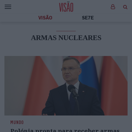
VISÃO
SE7E
ARMAS NUCLEARES
MUNDO
Polónia pronta para receber armas