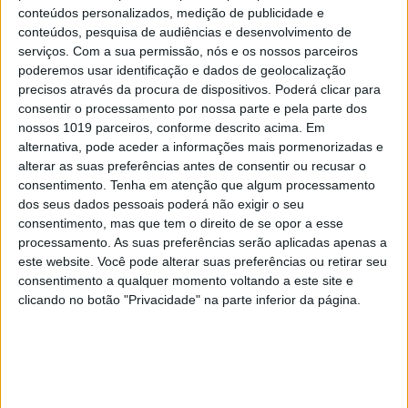
conteúdos personalizados, medição de publicidade e
conteúdos, pesquisa de audiências e desenvolvimento de
serviços.
Com a sua permissão, nós e os nossos parceiros
poderemos usar identificação e dados de geolocalização
SIMBALINOS À SEXTA
precisos através da procura de dispositivos. Poderá clicar para
Cartoon: Um Simbalino à Sexta, por
consentir o processamento por nossa parte e pela parte dos
nossos 1019 parceiros, conforme descrito acima. Em
José António Fundo
alternativa, pode aceder a informações mais pormenorizadas e
alterar as suas preferências antes de consentir ou recusar o
consentimento.
Tenha em atenção que algum processamento
dos seus dados pessoais poderá não exigir o seu
consentimento, mas que tem o direito de se opor a esse
processamento. As suas preferências serão aplicadas apenas a
este website. Você pode alterar suas preferências ou retirar seu
consentimento a qualquer momento voltando a este site e
clicando no botão "Privacidade" na parte inferior da página.
OPINIÃO