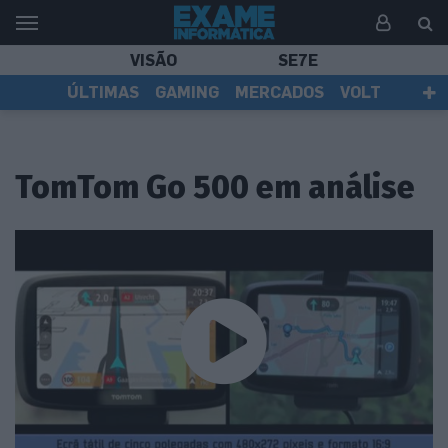
VISÃO
SE7E
ÚLTIMAS
GAMING
MERCADOS
VOLT
EI TV
TESTES
ASSINANTES
TomTom Go 500 em análise