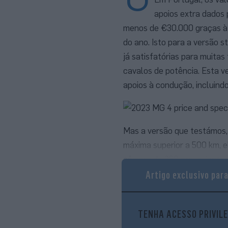
apoios extra dados 
menos de €30.000 graças à 
do ano. Isto para a versão 
já satisfatórias para muita
cavalos de potência. Esta ve
apoios à condução, incluind
Mas a versão que testámos,
máxima superior a 500 km, e
câmara de 360 graus, jantes
bicolor e o duplo spoiler ae
Artigo exclusivo par
TENHA ACESSO PRIVILE
Divertido de cond