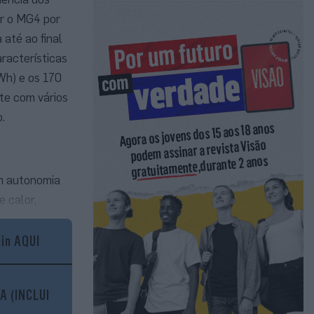
ir o MG4 por
até ao final
racterísticas
Wh) e os 170
ote com vários
.
um autonomia
 calor,
 para o teto
gin AQUI
A (INCLUI