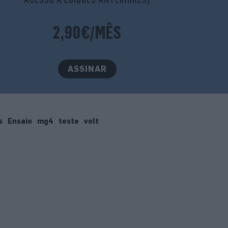
2,90€/MÊS
ASSINAR
s
Ensaio
mg4
teste
volt