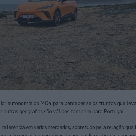
or autonomia do MG4 para perceber se os trunfos que lev
m outras geografias são válidos também para Portugal.
referência em vários mercados, sobretudo pela relação qual
lores são menos competitivos do que em Espanha, em conseq