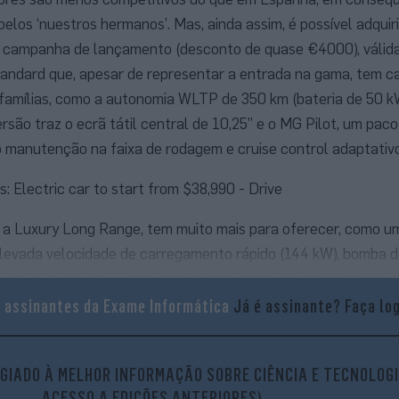
pelos ‘nuestros hermanos’. Mas, ainda assim, é possível adquir
campanha de lançamento (desconto de quase €4000), válida 
standard que, apesar de representar a entrada na gama, tem ca
s famílias, como a autonomia WLTP de 350 km (bateria de 50 k
rsão traz o ecrã tátil central de 10,25” e o MG Pilot, um pac
o manutenção na faixa de rodagem e cruise control adaptativo
 a Luxury Long Range, tem muito mais para oferecer, como 
levada velocidade de carregamento rápido (144 kW), bomba de
 de 18” e alguns luxos e pormenores estéticos, com destaque
rodinâmico.
a assinantes da Exame Informática
Já é assinante?
Faça lo
GIADO À MELHOR INFORMAÇÃO SOBRE CIÊNCIA E TECNOLOGI
uzir
ACESSO A EDIÇÕES ANTERIORES)