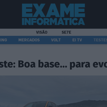
VISÃO
SE7E
ING
MERCADOS
VOLT
EI TV
TESTE
te: Boa base… para evo