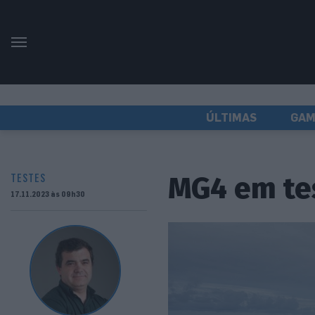
ÚLTIMAS
GAM
MG4 em tes
TESTES
17.11.2023 às 09h30