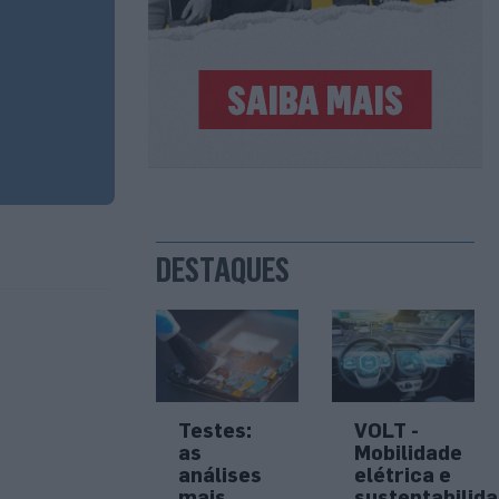
DESTAQUES
Testes:
VOLT -
as
Mobilidade
análises
elétrica e
mais
sustentabilid