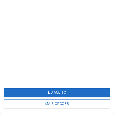
O futuro começou esta noite. Como foi
preparado o 25 de Abril
EU ACEITO
Gala especial de Natal de 'A Tua Cara
Não Me é Estranha'
MAIS OPÇÕES