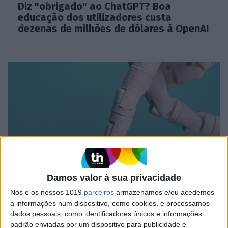
Diz "obrigado" ao ChatGPT? Boa
educação dos utilizadores custa
dezenas de milhões de dólares à OpenAI
INCERTO MUNDO NOVO
Damos valor à sua privacidade
"Body Snatchers": do filme ao ChatGPT
Nós e os nossos 1019
parceiros
armazenamos e/ou acedemos
a informações num dispositivo, como cookies, e processamos
dados pessoais, como identificadores únicos e informações
padrão enviadas por um dispositivo para publicidade e