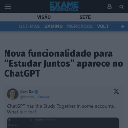
VISÃO
SE7E
ÚLTIMAS
GAMING
MERCADOS
VOLT
EI TV
TESTES
ASSINANTES
Nova funcionalidade para
“Estudar Juntos” aparece no
ChatGPT