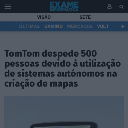
VISÃO
SE7E
ÚLTIMAS
GAMING
MERCADOS
VOLT
EI TV
TESTES
ASSINANTES
TomTom despede 500
pessoas devido à utilização
de sistemas autónomos na
criação de mapas