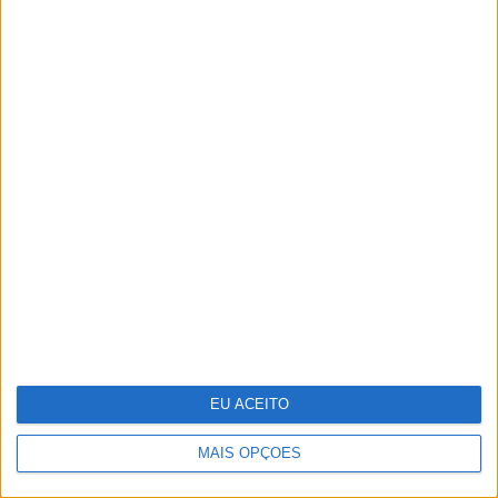
Conheça Cândida, a concorrente mais
ousada de "Hell's Kitchen"
EU ACEITO
MAIS OPÇÕES