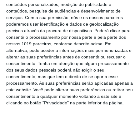
conteúdos personalizados, medição de publicidade e
conteúdos, pesquisa de audiências e desenvolvimento de
Quem pagou os drones acidentados?
serviços.
Com a sua permissão, nós e os nossos parceiros
poderemos usar identificação e dados de geolocalização
Os dois acidentes com os drones de vigilância da costa
precisos através da procura de dispositivos. Poderá clicar para
croata acabaram por ter desfechos diferentes no que
consentir o processamento por nossa parte e pela parte dos
toca a encargos financeiros resultantes da perda dos
nossos 1019 parceiros, conforme descrito acima. Em
alternativa, pode aceder a informações mais pormenorizadas e
dois veículos voadores. Num dos casos, que terminou
alterar as suas preferências antes de consentir ou recusar o
com uma queda junto ao aeroporto de Brac, a UAVision
consentimento.
Tenha em atenção que algum processamento
foi ressarcida pelo seguro. Num outro caso, que levou à
dos seus dados pessoais poderá não exigir o seu
consentimento, mas que tem o direito de se opor a esse
amaragem em pleno Mediterrâneo, a UAVision teve de
processamento. As suas preferências serão aplicadas apenas a
suportar os custos relativos ao drone.
este website. Você pode alterar suas preferências ou retirar seu
consentimento a qualquer momento voltando a este site e
clicando no botão "Privacidade" na parte inferior da página.
“Para o drone que se despenhou durante a aterragem,
fomos ressarcidos pelo nosso seguro. Tratou-se de um
erro humano durante a aterragem, conforme pode ser
verificado no
relatório oficial
da Agência para a