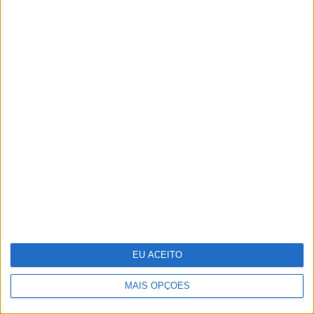
Moda: "Look" festivaleiro
EU ACEITO
MAIS OPÇÕES