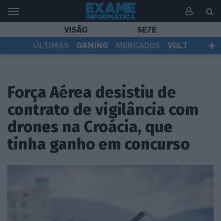
VISÃO
SE7E
ÚLTIMAS
GAMING
MERCADOS
VOLT
EI TV
TESTES
ASSINANTES
Força Aérea desistiu de
contrato de vigilância com
drones na Croácia, que
tinha ganho em concurso