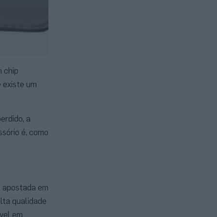
m chip
é existe um
erdido, a
sório é, como
á apostada em
alta qualidade
ível em