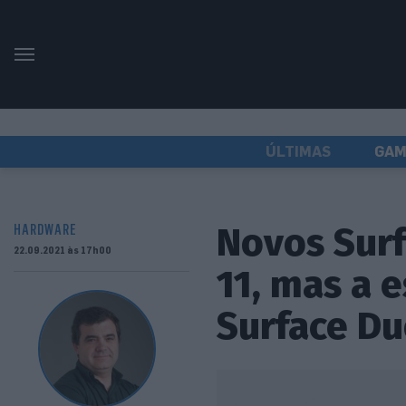
ÚLTIMAS
GAM
Novos Sur
HARDWARE
22.09.2021 às 17h00
11, mas a 
Surface Du