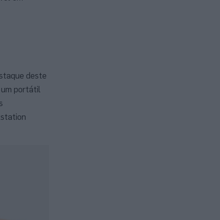
estaque deste
 um portátil
s
station