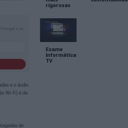
rigorosas
Portugal e no
Exame
Informática
TV
adas e o áudio
o Wi-Fi) é de
olegadas de