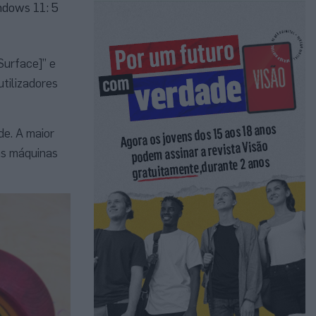
ndows 11: 5
Surface]” e
utilizadores
de. A maior
as máquinas