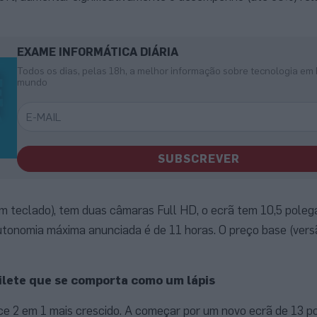
EXAME INFORMÁTICA DIÁRIA
Todos os dias, pelas 18h, a melhor informação sobre tecnologia em 
mundo
SUBSCREVER
 teclado), tem duas câmaras Full HD, o ecrã tem 10,5 poleg
utonomia máxima anunciada é de 11 horas. O preço base (versã
ilete que se comporta como um lápis
ce 2 em 1 mais crescido. A começar por um novo ecrã de 13 p