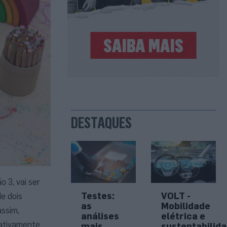
DESTAQUES
 3, vai ser
Testes:
VOLT -
e dois
as
Mobilidade
assim,
análises
elétrica e
lativamente
mais
sustentabilid