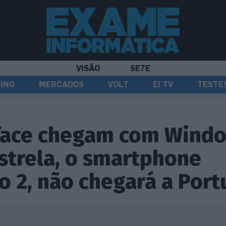
VISÃO
SE7E
ING
MERCADOS
VOLT
EI TV
TESTE
face chegam com Wind
estrela, o smartphone
o 2, não chegará a Port