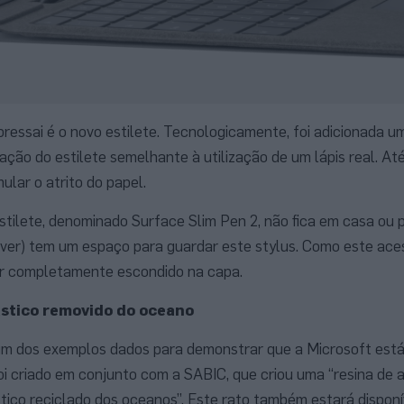
ressai é o novo estilete. Tecnologicamente, foi adicionada u
zação do estilete semelhante à utilização de um lápis real. At
ular o atrito do papel.
stilete, denominado Surface Slim Pen 2, não fica em casa ou p
ver) tem um espaço para guardar este stylus. Como este aces
icar completamente escondido na capa.
lástico removido do oceano
um dos exemplos dados para demonstrar que a Microsoft est
oi criado em conjunto com a SABIC, que criou uma “resina de 
ástico reciclado dos oceanos”. Este rato também estará dispon