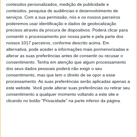
conteúdos personalizados, medição de publicidade e
conteúdos, pesquisa de audiências e desenvolvimento de
serviços.
Com a sua permissão, nós e os nossos parceiros
poderemos usar identificação e dados de geolocalização
precisos através da procura de dispositivos. Poderá clicar para
consentir o processamento por nossa parte e pela parte dos
nossos 1017 parceiros, conforme descrito acima. Em
alternativa, pode aceder a informações mais pormenorizadas e
alterar as suas preferências antes de consentir ou recusar o
consentimento.
Tenha em atenção que algum processamento
dos seus dados pessoais poderá não exigir o seu
consentimento, mas que tem o direito de se opor a esse
EDIÇÃO 1744
processamento. As suas preferências serão aplicadas apenas a
este website. Você pode alterar suas preferências ou retirar seu
consentimento a qualquer momento voltando a este site e
clicando no botão "Privacidade" na parte inferior da página.
MAIS VISTOS
1
Tem apneia do sono e não consegue usar a