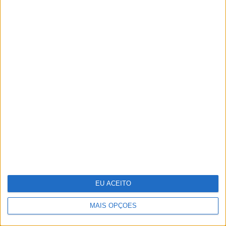
CARAS Decoração: 10 ideias para
transformar o velho em novo
EU ACEITO
MAIS OPÇÕES
Deus, intuição e Rock and Roll