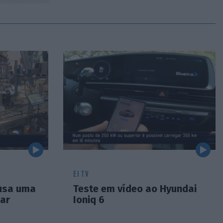
EI TV
usa uma
Teste em vídeo ao Hyundai
lar
Ioniq 6