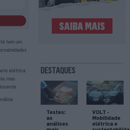
 até tem um
 proximidades
DESTAQUES
ete elétrica
ia, mas
incente.
análise
Testes:
VOLT -
as
Mobilidade
análises
elétrica e
mais
sustentabilid