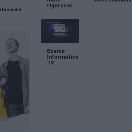
rigorosas
ete xiaomi
Exame
Informática
TV