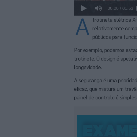
00:00
/
01:53
A
trotineta elétrica X
relativamente compa
públicos para func
Por exemplo, podemos estaci
trotinete. O design é apelat
longevidade.
A segurança é uma priorida
eficaz, que mistura um trav
painel de controlo é simples