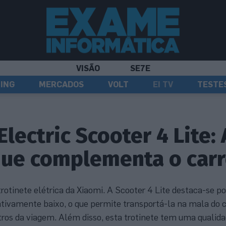
VISÃO
SE7E
ING
MERCADOS
VOLT
EI TV
TESTE
lectric Scooter 4 Lite: 
que complementa o car
otinete elétrica da Xiaomi. A Scooter 4 Lite destaca-se por
elativamente baixo, o que permite transportá-la na mala do 
tros da viagem. Além disso, esta trotinete tem uma qualida