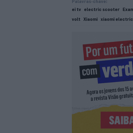
Palavras-chave:
ei tv
electric scooter
Exam
volt
Xiaomi
xiaomi electric