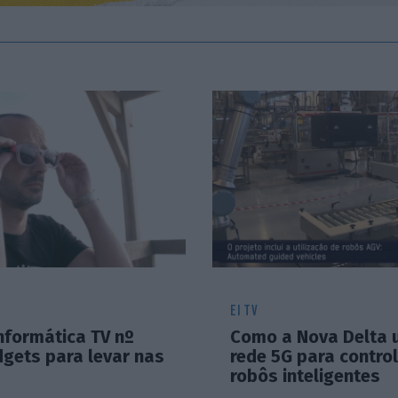
EI TV
nformática TV nº
Como a Nova Delta 
dgets para levar nas
rede 5G para contro
robôs inteligentes