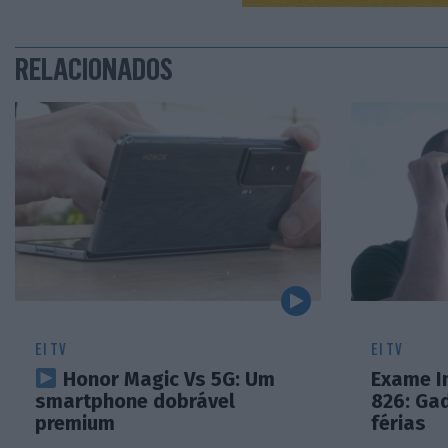
RELACIONADOS
EI TV
EI TV
Honor Magic Vs 5G: Um
Exame I
smartphone dobrável
826: Ga
premium
férias