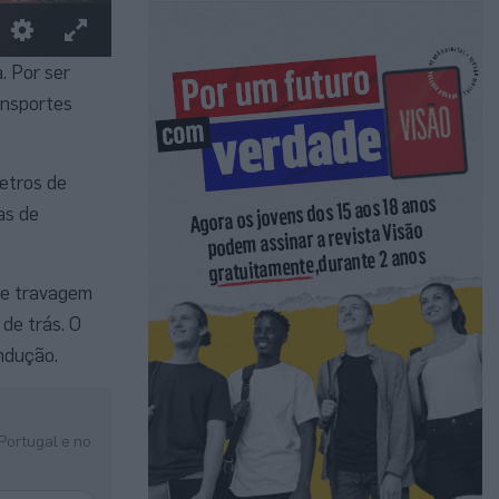
. Por ser
ansportes
etros de
as de
de travagem
de trás. O
ondução.
Portugal e no