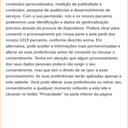
streaming, comércio eletrónico, entre muitos
conteúdos personalizados, medição de publicidade e
milhares de outros, nada funcionaria sem os data
conteúdos, pesquisa de audiências e desenvolvimento de
centers. São, como definiu, Bruce Owen, presidente
serviços.
Com a sua permissão, nós e os nossos parceiros
poderemos usar identificação e dados de geolocalização
da Equinix para a Europa, África e Médio Oriente,
precisos através da procura de dispositivos. Poderá clicar para
uma espécie de “casa das máquinas da economia
consentir o processamento por nossa parte e pela parte dos
digital”.
nossos 1019 parceiros, conforme descrito acima. Em
alternativa, pode aceder a informações mais pormenorizadas e
Os novos projetos
alterar as suas preferências antes de consentir ou recusar o
consentimento.
Tenha em atenção que algum processamento
E os investimentos neste setor em Portugal não se
dos seus dados pessoais poderá não exigir o seu
consentimento, mas que tem o direito de se opor a esse
esgotam na Equinix. Em maio, a multinacional
processamento. As suas preferências serão aplicadas apenas a
francesa OVHcloud abriu uma “local zone” para
este website. Você pode alterar suas preferências ou retirar seu
serviços de cloud. Trata-se de uma infraestrutura
consentimento a qualquer momento voltando a este site e
clicando no botão "Privacidade" na parte inferior da página.
semelhante aos data centers, mas menos complexa
e que necessita de um investimento menos
avultado.
Também a AtlasEdge prevê construir dois centros