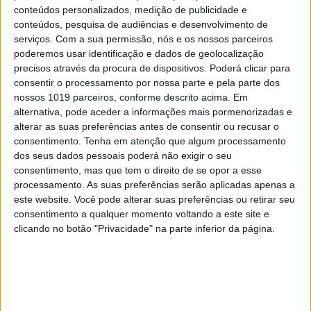
conteúdos personalizados, medição de publicidade e
Yao, a startup BioCellection na Califórnia.
conteúdos, pesquisa de audiências e desenvolvimento de
Despertaram ambas para este problema ao
serviços.
Com a sua permissão, nós e os nossos parceiros
poderemos usar identificação e dados de geolocalização
mesmo tempo, durante uma visita de liceu a uma
precisos através da procura de dispositivos. Poderá clicar para
estação de reciclagem, e desde então que são as
consentir o processamento por nossa parte e pela parte dos
melhores parceiras no crime: “A Jeanny é uma
nossos 1019 parceiros, conforme descrito acima. Em
alternativa, pode aceder a informações mais pormenorizadas e
pessoa incrivelmente prática e persistente, com
alterar as suas preferências antes de consentir ou recusar o
um coração enorme. Já eu tenho mais tendência
consentimento.
Tenha em atenção que algum processamento
para um pensamento conceptual, e para descobrir
dos seus dados pessoais poderá não exigir o seu
consentimento, mas que tem o direito de se opor a esse
as ligações improváveis. Complementamo-nos
processamento. As suas preferências serão aplicadas apenas a
muito bem, e por isso é tão fácil trabalharmos
este website. Você pode alterar suas preferências ou retirar seu
juntas.”
consentimento a qualquer momento voltando a este site e
clicando no botão "Privacidade" na parte inferior da página.