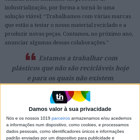
industrialização, por forma a torná-lo uma
solução viável: “Trabalhamos com várias marcas
que estão a testar o nosso material reciclado e a
produzir novas peças. Contamos, no próximo ano,
anunciar algumas dessas colaborações.”
Estamos a trabalhar com
plásticos que não são recicláveis hoje
e para os quais não existem
alternativas economicamente viáveis
Damos valor à sua privacidade
MIRANDA WANG
Nós e os nossos 1019
parceiros
armazenamos e/ou acedemos
a informações num dispositivo, como cookies, e processamos
Miranda Wang fundou, juntamente com a sócia,
dados pessoais, como identificadores únicos e informações
padrão enviadas por um dispositivo para publicidade e
amiga de liceu e colega de universidade, Jeanny