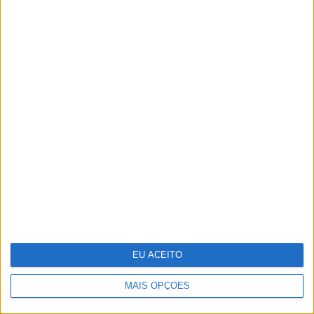
Investigadores conseguem novas
"receitas" para reprogramar
células que podem ajudar a
combater o cancro
EU ACEITO
MAIS OPÇÕES