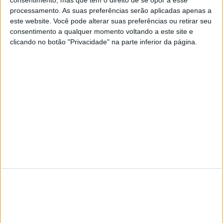
processamento. As suas preferências serão aplicadas apenas a
este website. Você pode alterar suas preferências ou retirar seu
consentimento a qualquer momento voltando a este site e
SITES DO GRUPO TRUST IN NEWS
clicando no botão "Privacidade" na parte inferior da página.
Visão
Visão Se7e
TERMOS E CONDIÇÕES DE UTILIZAÇÃO