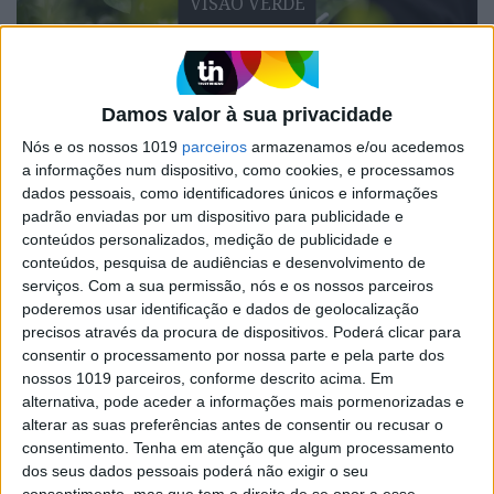
VISÃO VERDE
Damos valor à sua privacidade
Nós e os nossos 1019
parceiros
armazenamos e/ou acedemos
a informações num dispositivo, como cookies, e processamos
dados pessoais, como identificadores únicos e informações
padrão enviadas por um dispositivo para publicidade e
VISÃO VERDE
conteúdos personalizados, medição de publicidade e
Empresas sustentáveis: um comboio
conteúdos, pesquisa de audiências e desenvolvimento de
em movimento
serviços.
Com a sua permissão, nós e os nossos parceiros
poderemos usar identificação e dados de geolocalização
Face ao aumento da procura por produtos
precisos através da procura de dispositivos. Poderá clicar para
financeiros que promovem características de
consentir o processamento por nossa parte e pela parte dos
sustentabilidade ou que visam alcançar objetivos
nossos 1019 parceiros, conforme descrito acima. Em
de sustentabilidade, um bom relato de
alternativa, pode aceder a informações mais pormenorizadas e
sustentabilidade é fundamental para melhorar o
acesso de uma empresa ao capital financeiro
alterar as suas preferências antes de consentir ou recusar o
consentimento.
Tenha em atenção que algum processamento
dos seus dados pessoais poderá não exigir o seu
consentimento, mas que tem o direito de se opor a esse