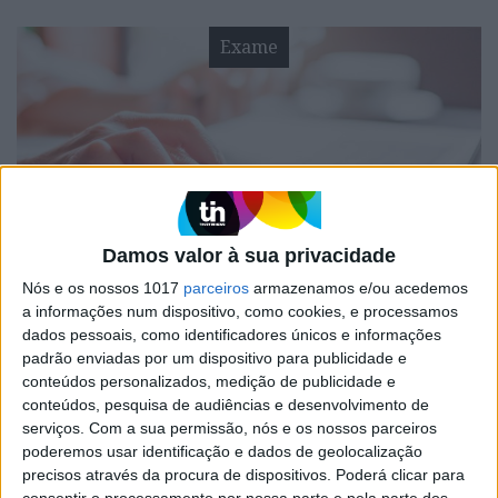
Exame
Damos valor à sua privacidade
EXAME
Nós e os nossos 1017
parceiros
armazenamos e/ou acedemos
Combater a Ansiedade Financeira
a informações num dispositivo, como cookies, e processamos
dados pessoais, como identificadores únicos e informações
Mais do que Literacia Financeira, o país precisa
padrão enviadas por um dispositivo para publicidade e
de trabalhar a Educação Financeira. Na maior
conteúdos personalizados, medição de publicidade e
parte das situações de fragilidade económica de
uma família, o que está por detrás é uma questão
conteúdos, pesquisa de audiências e desenvolvimento de
mais comportamental do que técnica
serviços.
Com a sua permissão, nós e os nossos parceiros
poderemos usar identificação e dados de geolocalização
precisos através da procura de dispositivos. Poderá clicar para
consentir o processamento por nossa parte e pela parte dos