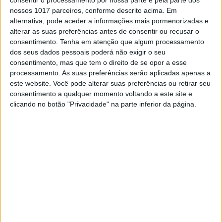
Exame
nossos 1017 parceiros, conforme descrito acima. Em
alternativa, pode aceder a informações mais pormenorizadas e
alterar as suas preferências antes de consentir ou recusar o
consentimento.
Tenha em atenção que algum processamento
dos seus dados pessoais poderá não exigir o seu
consentimento, mas que tem o direito de se opor a esse
processamento. As suas preferências serão aplicadas apenas a
este website. Você pode alterar suas preferências ou retirar seu
consentimento a qualquer momento voltando a este site e
clicando no botão "Privacidade" na parte inferior da página.
EXAME
Uma dívida que nos compromete a
todos
A estimativa do impacto dos juros nas contas
públicas é de tal ordem que equivale a 2 vezes o
valor total do PRR para Portugal