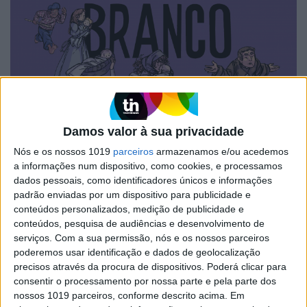
VISÃO JÚNIOR
MARIA MOISÉS
Damos valor à sua privacidade
Indicado para leitores dos 12 aos 15 anos (3.º
Nós e os nossos 1019
parceiros
armazenamos e/ou acedemos
ciclo)
a informações num dispositivo, como cookies, e processamos
dados pessoais, como identificadores únicos e informações
padrão enviadas por um dispositivo para publicidade e
conteúdos personalizados, medição de publicidade e
Visão Júnior
conteúdos, pesquisa de audiências e desenvolvimento de
serviços.
Com a sua permissão, nós e os nossos parceiros
poderemos usar identificação e dados de geolocalização
precisos através da procura de dispositivos. Poderá clicar para
consentir o processamento por nossa parte e pela parte dos
nossos 1019 parceiros, conforme descrito acima. Em