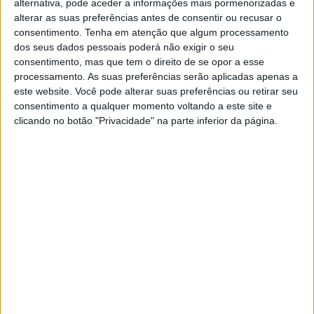
alternativa, pode aceder a informações mais pormenorizadas e
alterar as suas preferências antes de consentir ou recusar o
consentimento.
Tenha em atenção que algum processamento
dos seus dados pessoais poderá não exigir o seu
VISÃO JÚNIOR
consentimento, mas que tem o direito de se opor a esse
ACREDITAR NO PODER DA SEREIA
processamento. As suas preferências serão aplicadas apenas a
este website. Você pode alterar suas preferências ou retirar seu
Indicado para leitores dos 10 aos 12 anos (2.º
ciclo)
consentimento a qualquer momento voltando a este site e
clicando no botão "Privacidade" na parte inferior da página.
Visão Júnior
VISÃO JÚNIOR