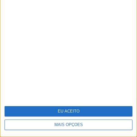
Um século de propaganda na VISÃO
História
EU ACEITO
MAIS OPÇÕES