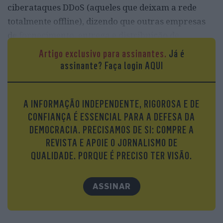
ciberataques DDoS (aqueles que deixam a rede
totalmente offline), dizendo que outras empresas
de fornecimento, entrega e distribuição de
conteúdo – as chamadas Content Delivery Network
Artigo exclusivo para assinantes.
Já é
(CDN), que funcionam como filtro do tráfego
assinante?
Faça login AQUI
legítimo e do tráfego malicioso – não lhe
asseguravam o serviço.
A INFORMAÇÃO INDEPENDENTE, RIGOROSA E DE
O Kiwi Farms tinha sido expulso da Cloudflare,
CONFIANÇA É ESSENCIAL PARA A DEFESA DA
reputada empresa de cibersegurança
DEMOCRACIA. PRECISAMOS DE SI: COMPRE A
internacional, após ser relacionado com o suicídio
REVISTA E APOIE O JORNALISMO DE
de três pessoas, num artigo do site noticioso
Vice
.
QUALIDADE. PORQUE É PRECISO TER VISÃO.
Como Hugo Carvalho não encontrou qualquer
associação a movimentos terroristas, por exemplo,
ASSINAR
acionou o servidor e o site ressuscitou. Mas apenas
durante quatro a cinco horas. Foi o tempo de Hugo