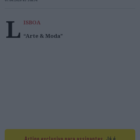
07.06.2026 às 10h54
L
ISBOA
“Arte & Moda”
Artigo exclusivo para assinantes.
Já é