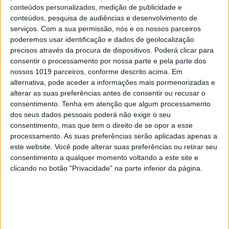
conteúdos personalizados, medição de publicidade e
conteúdos, pesquisa de audiências e desenvolvimento de
serviços.
Com a sua permissão, nós e os nossos parceiros
poderemos usar identificação e dados de geolocalização
precisos através da procura de dispositivos. Poderá clicar para
consentir o processamento por nossa parte e pela parte dos
nossos 1019 parceiros, conforme descrito acima. Em
alternativa, pode aceder a informações mais pormenorizadas e
alterar as suas preferências antes de consentir ou recusar o
VISÃO SETE
EXCLUSIVO
consentimento.
Tenha em atenção que algum processamento
dos seus dados pessoais poderá não exigir o seu
Festas, feiras e romarias de
consentimento, mas que tem o direito de se opor a esse
Portugal: 15 sugestões para
processamento. As suas preferências serão aplicadas apenas a
celebrar a cultura popular
este website. Você pode alterar suas preferências ou retirar seu
consentimento a qualquer momento voltando a este site e
clicando no botão "Privacidade" na parte inferior da página.