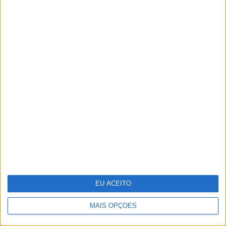
O "look" de Letizia no reencontro
com a filha em Marín
EU ACEITO
MAIS OPÇÕES