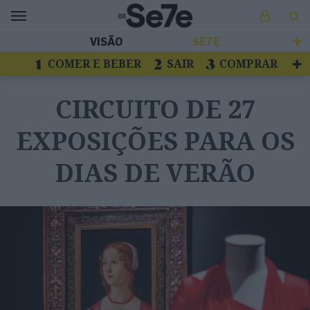
VISÃO
SE7E
COMER E BEBER
SAIR
COMPRAR
VER
LIVROS E DISCOS
TV
CIRCUITO DE 27
ESCAPAR
EXPOSIÇÕES PARA OS
DIAS DE VERÃO