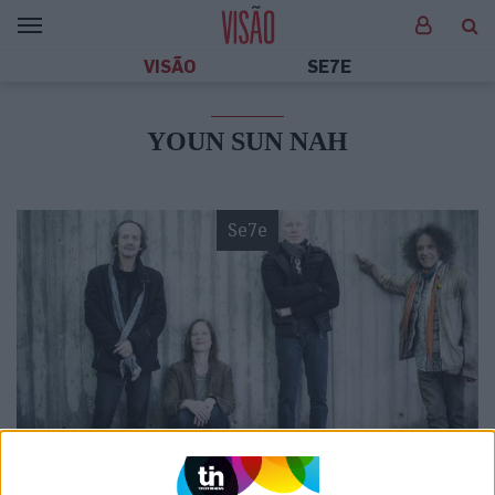
VISÃO
SE7E
YOUN SUN NAH
Se7e
VISÃO SETE
Com e sem improvisos: Outono em