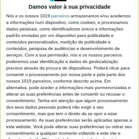
Jazz na Casa da Música
Damos valor à sua privacidade
Mais uma edição do ciclo Outono em Jazz que, até
Nós e os nossos 1019
parceiros
armazenamos e/ou acedemos
ao final do mês, traz à Casa da Música, no Porto,
a informações num dispositivo, como cookies, e processamos
alguns nomes grandes do jazz mundial
dados pessoais, como identificadores únicos e informações
padrão enviadas por um dispositivo para publicidade e
conteúdos personalizados, medição de publicidade e
conteúdos, pesquisa de audiências e desenvolvimento de
serviços.
Com a sua permissão, nós e os nossos parceiros
poderemos usar identificação e dados de geolocalização
SITES DO GRUPO TRUST IN NEWS
precisos através da procura de dispositivos. Poderá clicar para
consentir o processamento por nossa parte e pela parte dos
nossos 1019 parceiros, conforme descrito acima. Em
alternativa, pode aceder a informações mais pormenorizadas e
Visão
Visão Se7e
alterar as suas preferências antes de consentir ou recusar o
consentimento.
Tenha em atenção que algum processamento
dos seus dados pessoais poderá não exigir o seu
consentimento, mas que tem o direito de se opor a esse
processamento. As suas preferências serão aplicadas apenas a
este website. Você pode alterar suas preferências ou retirar seu
consentimento a qualquer momento voltando a este site e