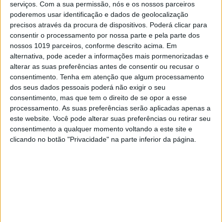
Os dias são de boas-vindas ao novo ano, à vida
serviços.
Com a sua permissão, nós e os nossos parceiros
que aí vem e, por isso, o tempo é de reavaliar a
poderemos usar identificação e dados de geolocalização
garrafeira. A orientação tem a garantia do
precisos através da procura de dispositivos. Poderá clicar para
crítico gastronómico da VISÃO Se7e, Manuel
consentir o processamento por nossa parte e pela parte dos
Gonçalves da Silva, numa seleção dividida em
nossos 1019 parceiros, conforme descrito acima. Em
grandes tintos, grandes brancos, espumantes,
alternativa, pode aceder a informações mais pormenorizadas e
generosos e escolhas boas e acessíveis
alterar as suas preferências antes de consentir ou recusar o
consentimento.
Tenha em atenção que algum processamento
dos seus dados pessoais poderá não exigir o seu
consentimento, mas que tem o direito de se opor a esse
Se7e
processamento. As suas preferências serão aplicadas apenas a
este website. Você pode alterar suas preferências ou retirar seu
consentimento a qualquer momento voltando a este site e
clicando no botão "Privacidade" na parte inferior da página.
VISÃO SETE
5 bons espumantes para brindar a