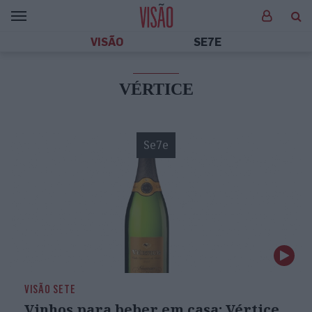
VISÃO
SE7E
VÉRTICE
Se7e
VISÃO SETE
Vinhos para beber em casa: Vértice