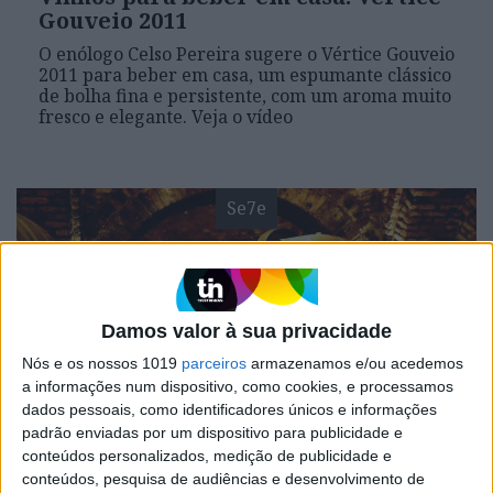
Gouveio 2011
O enólogo Celso Pereira sugere o Vértice Gouveio
2011 para beber em casa, um espumante clássico
de bolha fina e persistente, com um aroma muito
fresco e elegante. Veja o vídeo
Se7e
Damos valor à sua privacidade
Nós e os nossos 1019
parceiros
armazenamos e/ou acedemos
a informações num dispositivo, como cookies, e processamos
dados pessoais, como identificadores únicos e informações
padrão enviadas por um dispositivo para publicidade e
VISÃO SETE
conteúdos personalizados, medição de publicidade e
65 bons vinhos para beber em 2018
conteúdos, pesquisa de audiências e desenvolvimento de