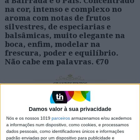
a Bairrada e o País. Concentrado
na cor, intenso e complexo no
aroma com notas de frutos
silvestres, de especiarias e
balsâmicas, muito elegante na
boca, enfim, modelar na
frescura, poder e equilíbrio.
Não cabe em palavras.
€70
Damos valor à sua privacidade
Nós e os nossos 1019
parceiros
armazenamos e/ou acedemos
a informações num dispositivo, como cookies, e processamos
dados pessoais, como identificadores únicos e informações
padrão enviadas por um dispositivo para publicidade e