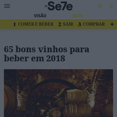
VISÃO
SE7E
COMER E BEBER
SAIR
COMPRAR
VER
LIVROS E DISCOS
TV
ESCAPAR
65 bons vinhos para
beber em 2018