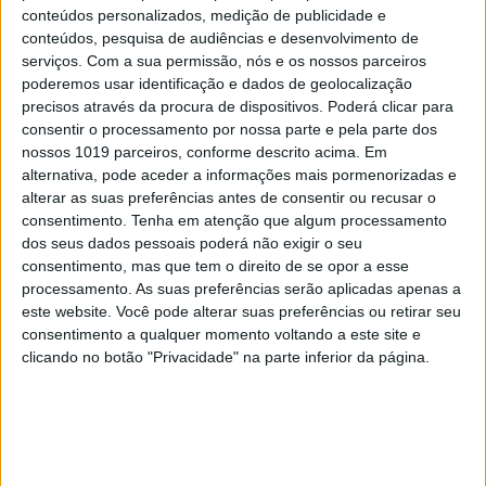
conteúdos personalizados, medição de publicidade e
conteúdos, pesquisa de audiências e desenvolvimento de
serviços.
Com a sua permissão, nós e os nossos parceiros
poderemos usar identificação e dados de geolocalização
Quinta da Gaivosa Douro DOC
precisos através da procura de dispositivos. Poderá clicar para
Tinto 2013
consentir o processamento por nossa parte e pela parte dos
nossos 1019 parceiros, conforme descrito acima. Em
Na linha dos Quinta da Gaivosa:
alternativa, pode aceder a informações mais pormenorizadas e
cor rubi profunda; aroma
alterar as suas preferências antes de consentir ou recusar o
intenso com frutos silvestres em
consentimento.
Tenha em atenção que algum processamento
dos seus dados pessoais poderá não exigir o seu
evidência e notas
consentimento, mas que tem o direito de se opor a esse
acentuadamente balsâmicas;
processamento. As suas preferências serão aplicadas apenas a
paladar encorpado com taninos
este website. Você pode alterar suas preferências ou retirar seu
consentimento a qualquer momento voltando a este site e
finos, boa acidez e boa fruta,
clicando no botão "Privacidade" na parte inferior da página.
num todo muito equilibrado e
elegante; final longo com
aliciante complexidade.
€38
Fonte do Ouro Touriga Nacional