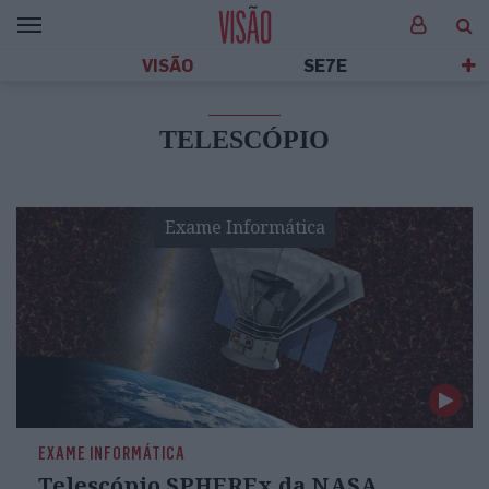
VISÃO
SE7E
TELESCÓPIO
Exame Informática
EXAME INFORMÁTICA
Telescópio SPHEREx da NASA