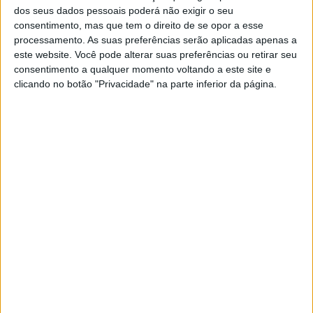
dos seus dados pessoais poderá não exigir o seu
EXAME INFORMÁTICA
consentimento, mas que tem o direito de se opor a esse
processamento. As suas preferências serão aplicadas apenas a
Telescópio James Webb capta
este website. Você pode alterar suas preferências ou retirar seu
imagens de cinturas de asteroides
consentimento a qualquer momento voltando a este site e
fora do Sistema Solar
clicando no botão "Privacidade" na parte inferior da página.
O telescópio espacial James Webb permitiu aos
cientistas realizar observações do sistema
Formalhaut, localizado a 25 anos-luz da Terra e
ver as primeiras cinturas de asteroides de fora
do Sistema Solar