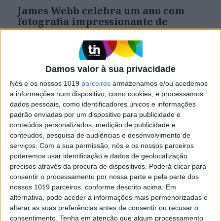
James Webb celebra um ano com
fotografia impressionante de
formação de estrelas
O Telescópio Espacial James Webb veio para
agitar as águas e aumentar o nosso
conhecimento do cosmos. Agora, um ano volvido
Damos valor à sua privacidade
sobre a sua estreia, a NASA partilha uma
Nós e os nossos 1019
parceiros
armazenamos e/ou acedemos
fotografia impressionante com estrelas a serem
formadas a 390 anos-luz da Terra
a informações num dispositivo, como cookies, e processamos
dados pessoais, como identificadores únicos e informações
padrão enviadas por um dispositivo para publicidade e
conteúdos personalizados, medição de publicidade e
Exame Informática
conteúdos, pesquisa de audiências e desenvolvimento de
serviços.
Com a sua permissão, nós e os nossos parceiros
poderemos usar identificação e dados de geolocalização
precisos através da procura de dispositivos. Poderá clicar para
consentir o processamento por nossa parte e pela parte dos
nossos 1019 parceiros, conforme descrito acima. Em
alternativa, pode aceder a informações mais pormenorizadas e
alterar as suas preferências antes de consentir ou recusar o
consentimento.
Tenha em atenção que algum processamento