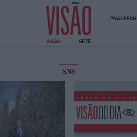
#NÃOFECH
VISÃO
SE7E
SNS