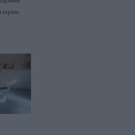
tugueses
u registo