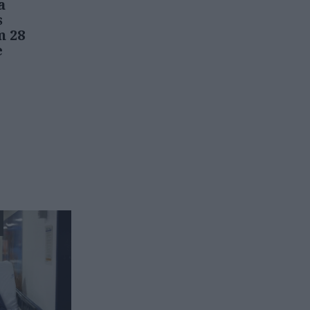
a
s
m 28
e