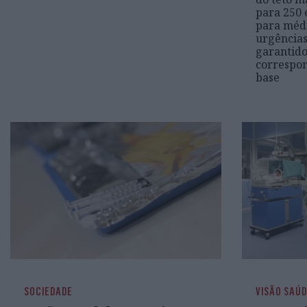
para 250 
para méd
urgências
garantid
correspon
base
SOCIEDADE
VISÃO SAÚ