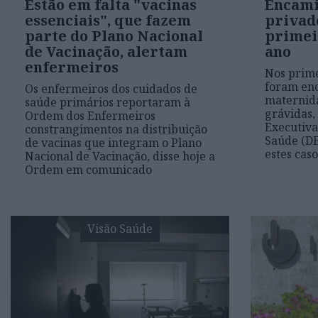
Estão em falta "vacinas
Encami
essenciais", que fazem
privad
parte do Plano Nacional
primei
de Vacinação, alertam
ano
enfermeiros
Nos prime
foram en
Os enfermeiros dos cuidados de
maternida
saúde primários reportaram à
grávidas,
Ordem dos Enfermeiros
Executiva
constrangimentos na distribuição
Saúde (DE
de vacinas que integram o Plano
estes cas
Nacional de Vacinação, disse hoje a
Ordem em comunicado
Visão Saúde