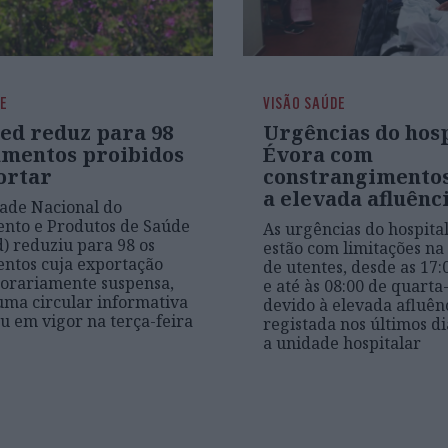
DE
VISÃO SAÚDE
ed reduz para 98
Urgências do hosp
mentos proibidos
Évora com
ortar
constrangimentos
a elevada afluênc
ade Nacional do
nto e Produtos de Saúde
As urgências do hospita
) reduziu para 98 os
estão com limitações na
ntos cuja exportação
de utentes, desde as 17:
orariamente suspensa,
e até às 08:00 de quarta-
ma circular informativa
devido à elevada afluên
u em vigor na terça-feira
registada nos últimos di
a unidade hospitalar