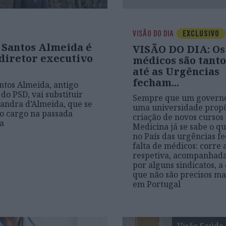
VISÃO DO DIA
EXCLUSIVO
 Santos Almeida é
VISÃO DO DIA: Os
 diretor executivo
médicos são tanto
até as Urgências
fecham...
ntos Almeida, antigo
do PSD, vai substituir
Sempre que um governo
andra d’Almeida, que se
uma universidade prop
o cargo na passada
criação de novos cursos
ra
Medicina já se sabe o q
no País das urgências f
falta de médicos: corre
respetiva, acompanhada
por alguns sindicatos, a
que não são precisos ma
em Portugal