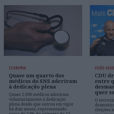
ECONOMIA
VISÃO SAÚ
Quase um quarto dos
CDU dr
médicos do SNS aderiram
entre 
à dedicação plena
desman
quer s
Quase 2.900 médicos aderiram
voluntariamente à dedicação
O secretá
plena desde que entrou em vigor
dramatizo
há dois meses, representando
eleições l
cerca de 24% do universo de 12