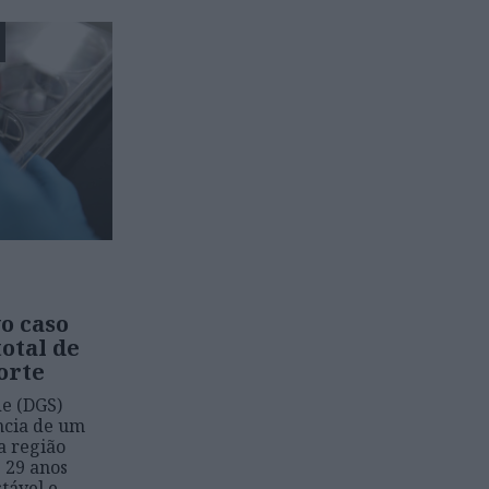
o caso
otal de
orte
de (DGS)
ncia de um
a região
 29 anos
tável e