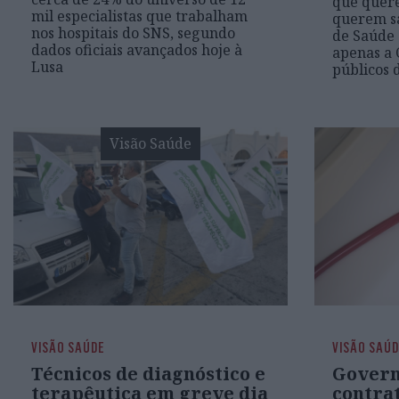
que quer
mil especialistas que trabalham
querem sa
nos hospitais do SNS, segundo
de Saúde 
dados oficiais avançados hoje à
apenas a 
Lusa
públicos 
Visão Saúde
VISÃO SAÚDE
VISÃO SAÚ
Técnicos de diagnóstico e
Govern
terapêutica em greve dia
contrat