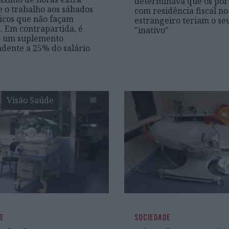
determinava que os por
e o trabalho aos sábados
com residência fiscal no
icos que não façam
estrangeiro teriam o se
. Em contrapartida, é
"inativo"
o um suplemento
dente a 25% do salário
Visão Saúde
DE
SOCIEDADE