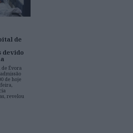
ital de
 devido
ia
l de Évora
 admissão
00 de hoje
feira,
cia
as, revelou