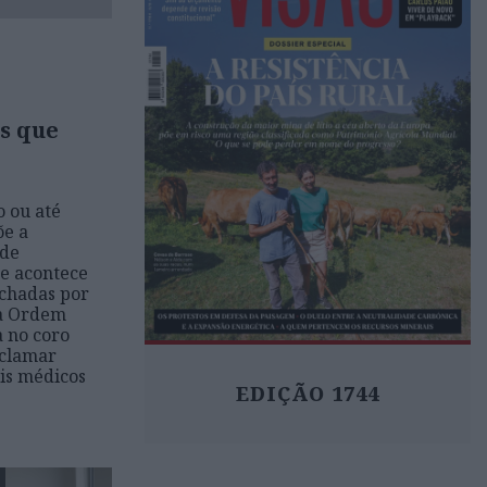
s que
 ou até
õe a
 de
ue acontece
echadas por
 a Ordem
 no coro
 clamar
is médicos
EDIÇÃO 1744