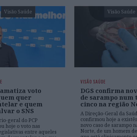
Visão Saúde
Visão Saúde
DE
VISÃO SAÚDE
amatiza voto
DGS confirma nov
quem quer
de sarampo num t
telar e quem
cinco na região N
alvar o SNS
A Direção-Geral da Saú
confirmou hoje a existê
rio-geral do PCP
novo caso de sarampo n
u hoje o voto nas
Norte, de um homem de
egislativas entre aqueles
que está clinicamente es