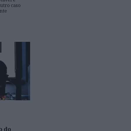
outro caso
nte
o
o do