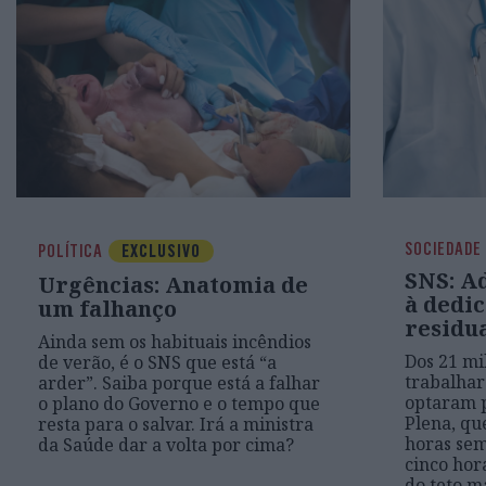
SOCIEDADE
POLÍTICA
EXCLUSIVO
SNS: A
Urgências: Anatomia de
à dedic
um falhanço
residu
Ainda sem os habituais incêndios
Dos 21 mi
de verão, é o SNS que está “a
trabalhar
arder”. Saiba porque está a falhar
optaram 
o plano do Governo e o tempo que
Plena, qu
resta para o salvar. Irá a ministra
horas se
da Saúde dar a volta por cima?
cinco hor
do teto m