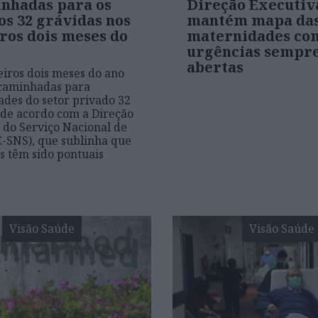
nhadas para os
Direção Executiv
os 32 grávidas nos
mantém mapa da
ros dois meses do
maternidades co
urgências sempr
abertas
iros dois meses do ano
caminhadas para
des do setor privado 32
 de acordo com a Direção
 do Serviço Nacional de
-SNS), que sublinha que
os têm sido pontuais
Visão Saúde
Visão Saúde