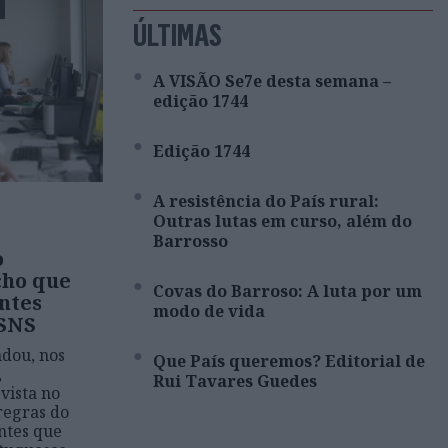
ÚLTIMAS
A VISÃO Se7e desta semana –
edição 1744
Edição 1744
A resistência do País rural:
Outras lutas em curso, além do
Barrosso
o
cho que
Covas do Barroso: A luta por um
ntes
modo de vida
 SNS
dou, nos
Que País queremos? Editorial de
,
Rui Tavares Guedes
vista no
regras do
ntes que