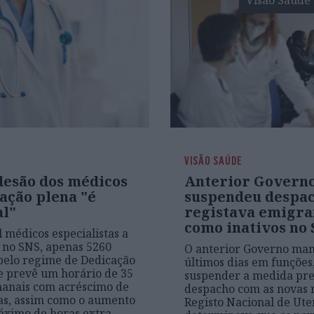
Visão Saúde
VISÃO SAÚDE
desão dos médicos
Anterior Govern
ação plena "é
suspendeu despa
al"
registava emigra
como inativos no
l médicos especialistas a
 no SNS, apenas 5260
O anterior Governo man
pelo regime de Dedicação
últimos dias em funções
e prevê um horário de 35
suspender a medida pre
manais com acréscimo de
despacho com as novas 
as, assim como o aumento
Registo Nacional de Ute
áximo de horas extra