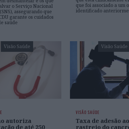
em desmantelar e os que
que foi associado a um 
lvar o Serviço Nacional
identificado anteriorme
(SNS), assegurando que
CDU garante os cuidados
de saúde
Visão Saúde
Visão Saúde
DE
VISÃO SAÚDE
o autoriza
Taxa de adesão a
ação de até 250
rastreio do cancr